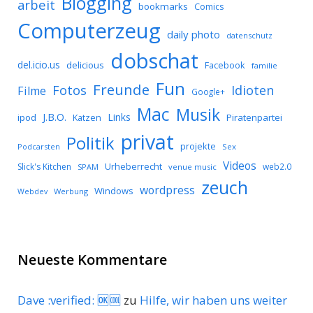
Blogging
arbeit
bookmarks
Comics
Computerzeug
daily photo
datenschutz
dobschat
del.icio.us
delicious
Facebook
familie
Fun
Freunde
Idioten
Fotos
Filme
Google+
Mac
Musik
J.B.O.
Links
ipod
Katzen
Piratenpartei
privat
Politik
projekte
Podcarsten
Sex
Videos
Urheberrecht
Slick's Kitchen
web2.0
SPAM
venue music
zeuch
wordpress
Windows
Werbung
Webdev
Neueste Kommentare
Dave :verified: 🆗🆒
zu
Hilfe, wir haben uns weiter