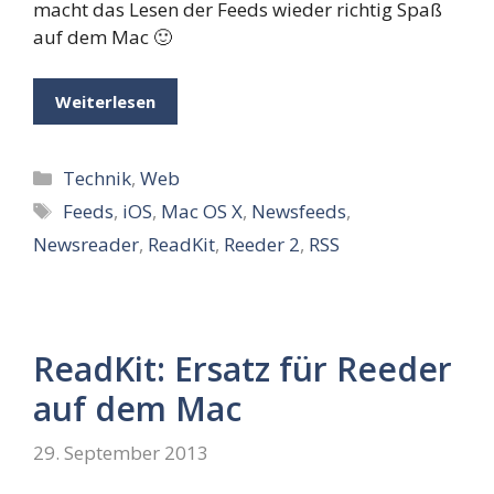
macht das Lesen der Feeds wieder richtig Spaß
auf dem Mac 🙂
Weiterlesen
Kategorien
Technik
,
Web
Schlagwörter
Feeds
,
iOS
,
Mac OS X
,
Newsfeeds
,
Newsreader
,
ReadKit
,
Reeder 2
,
RSS
ReadKit: Ersatz für Reeder
auf dem Mac
29. September 2013