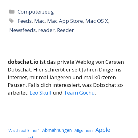
Kategorien
Computerzeug
Schlagwörter
Feeds
,
Mac
,
Mac App Store
,
Mac OS X
,
Newsfeeds
,
reader
,
Reeder
dobschat.io
ist das private Weblog von Carsten
Dobschat. Hier schreibt er seit Jahren Dinge ins
Internet, mit mal längeren und mal kürzeren
Pausen. Falls dich interessiert, was Dobschat so
arbeitet:
Leo Skull
und
Team Gochu
.
Apple
Abmahnungen
Allgemein
"Arsch auf Eimer"