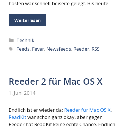
hosten war schnell beiseite gelegt. Bis heute.
Weiterlesen
Kategorien
Technik
Schlagwörter
Feeds
,
Fever
,
Newsfeeds
,
Reeder
,
RSS
Reeder 2 für Mac OS X
1. Juni 2014
Endlich ist er wieder da:
Reeder für Mac OS X
.
ReadKit
war schon ganz okay, aber gegen
Reeder hat ReadKit keine echte Chance. Endlich