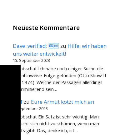
Neueste Kommentare
Dave :verified: 🆗🆒
zu
Hilfe, wir haben
uns weiter entwickelt!
15. September 2023
@dobschat Ich habe nach einiger Suche die
Warnhinweise-Folge gefunden (Otto Show II
von 1974). Welche der Passagen allerdings
diskriminierend sein…
Rolf
zu
Eure Armut kotzt mich an
2. September 2023
@dobschat Ein Satz ist sehr wichtig: Man
braucht sich nicht zu schämen, wenn man
nichts gibt. Das, denke ich, ist…