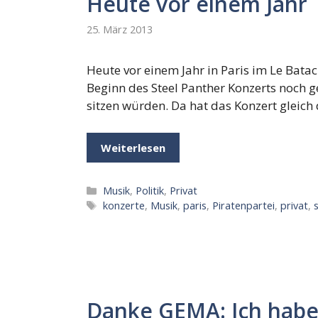
Heute vor einem Jahr
25. März 2013
Heute vor einem Jahr in Paris im Le Bata
Beginn des Steel Panther Konzerts noch g
sitzen würden. Da hat das Konzert gleich
Weiterlesen
Kategorien
Musik
,
Politik
,
Privat
Schlagwörter
konzerte
,
Musik
,
paris
,
Piratenpartei
,
privat
,
Danke GEMA: Ich habe 