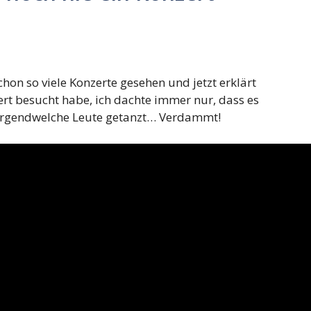
hon so viele Konzerte gesehen und jetzt erklärt
ert besucht habe, ich dachte immer nur, dass es
 irgendwelche Leute getanzt… Verdammt!