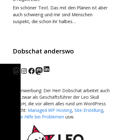
Ein schöner Text. Das mit den Plänen ist aber
auch schwierig und mir sind Menschen
suspekt, die schon ihr halbes…
Dobschat anderswo
LinkedIn
norden.social
Instagram
Facebook
wp-punks.social
Eigenwerbung: Der Herr Dobschat arbeitet auch
und zwar als Geschäftsführer der Leo Skull
GmbH, die vor allem alles rund um WordPress
macht:
Managed WP Hosting
,
Site-Erstellung
,
Erste Hilfe bei Problemen
usw.