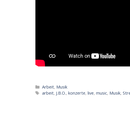
Kategorien
Arbeit
,
Musik
Schlagwörter
arbeit
,
J.B.O.
,
konzerte
,
live
,
music
,
Musik
,
Str