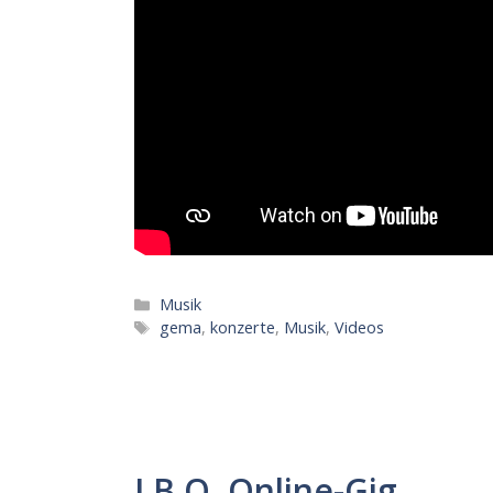
Kategorien
Musik
Schlagwörter
gema
,
konzerte
,
Musik
,
Videos
J.B.O. Online-Gig