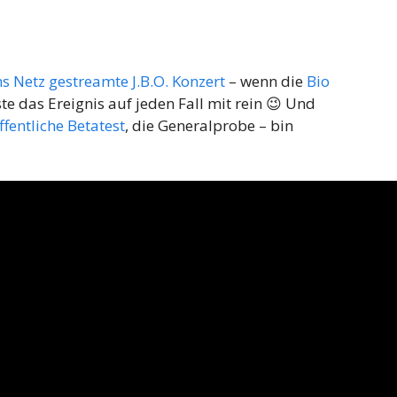
ns Netz gestreamte J.B.O. Konzert
– wenn die
Bio
e das Ereignis auf jeden Fall mit rein 😉 Und
entliche Betatest
, die Generalprobe – bin