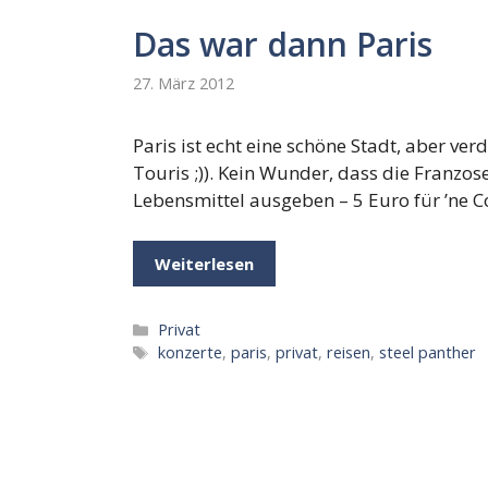
Das war dann Paris
27. März 2012
Paris ist echt eine schöne Stadt, aber ve
Touris ;)). Kein Wunder, dass die Franzo
Lebensmittel ausgeben – 5 Euro für ’ne Co
Weiterlesen
Kategorien
Privat
Schlagwörter
konzerte
,
paris
,
privat
,
reisen
,
steel panther