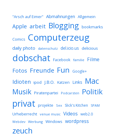
Abmahnungen
Allgemein
"Arsch auf Eimer"
Blogging
arbeit
Apple
bookmarks
Computerzeug
Comics
daily photo
del.icio.us
delicious
datenschutz
dobschat
Filme
Facebook
familie
Fun
Freunde
Fotos
Google+
Mac
Idioten
J.B.O.
Links
ipod
Katzen
Musik
Politik
Piratenpartei
Podcarsten
privat
projekte
Slick's Kitchen
Sex
SPAM
Videos
Urheberrecht
web2.0
venue music
wordpress
Windows
Werbung
Webdev
zeuch