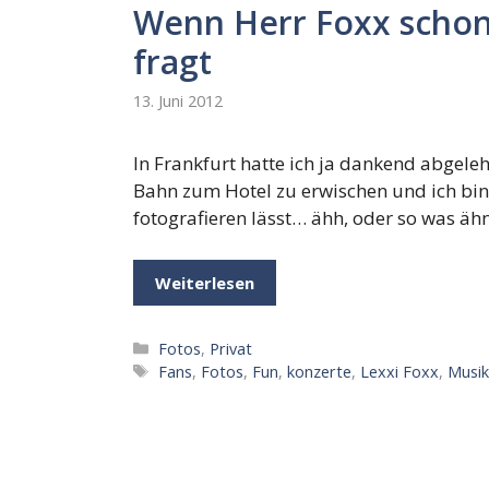
Wenn Herr Foxx schon
fragt
13. Juni 2012
In Frankfurt hatte ich ja dankend abgeleh
Bahn zum Hotel zu erwischen und ich bin j
fotografieren lässt… ähh, oder so was äh
Weiterlesen
Kategorien
Fotos
,
Privat
Schlagwörter
Fans
,
Fotos
,
Fun
,
konzerte
,
Lexxi Foxx
,
Musi