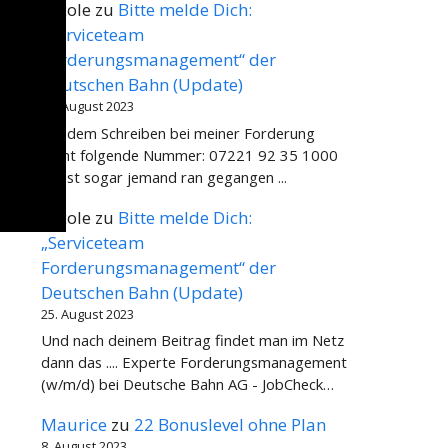
Nicole
zu
Bitte melde Dich:
„Serviceteam
Forderungsmanagement“ der
Deutschen Bahn (Update)
31. August 2023
Auf dem Schreiben bei meiner Forderung
steht folgende Nummer: 07221 92 35 1000
Da ist sogar jemand ran gegangen ...
Nicole
zu
Bitte melde Dich:
„Serviceteam
Forderungsmanagement“ der
Deutschen Bahn (Update)
25. August 2023
Und nach deinem Beitrag findet man im Netz
dann das .... Experte Forderungsmanagement
(w/m/d) bei Deutsche Bahn AG - JobCheck…
Maurice
zu
22 Bonuslevel ohne Plan
8. August 2023