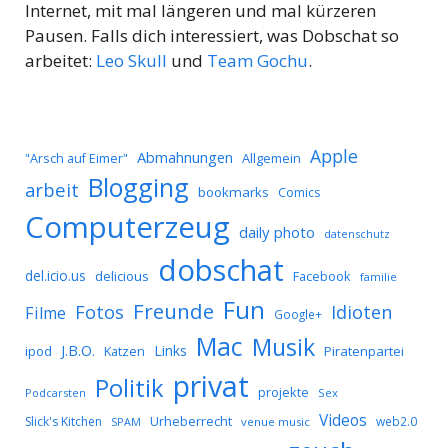
Internet, mit mal längeren und mal kürzeren
Pausen. Falls dich interessiert, was Dobschat so
arbeitet:
Leo Skull
und
Team Gochu
.
Apple
Abmahnungen
Allgemein
"Arsch auf Eimer"
Blogging
arbeit
bookmarks
Comics
Computerzeug
daily photo
datenschutz
dobschat
del.icio.us
delicious
Facebook
familie
Fun
Freunde
Idioten
Fotos
Filme
Google+
Mac
Musik
J.B.O.
Links
ipod
Katzen
Piratenpartei
privat
Politik
projekte
Podcarsten
Sex
Videos
Urheberrecht
Slick's Kitchen
web2.0
SPAM
venue music