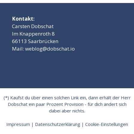
Kontakt:
Carsten Dobschat
Im Knappenroth 8
66113 Saarbrücken
Mail:
weblog@dobschat.io
(*) Kaufst du über einen solchen Link ein, dann erhält der Herr
Dobschat ein paar Prozent Provision - für dich ändert sich
dabei aber nichts.
Impressum
|
Datenschutzerklärung
|
Cookie-Einstellungen