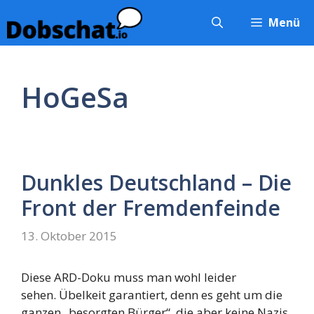
Zum
Menü
Inhalt
springen
HoGeSa
Dunkles Deutschland – Die
Front der Fremdenfeinde
13. Oktober 2015
Diese ARD-Doku muss man wohl leider
sehen. Übelkeit garantiert, denn es geht um die
ganzen „besorgten Bürger“, die aber keine Nazis