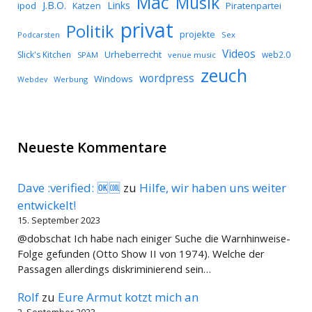
Mac
Musik
J.B.O.
Links
ipod
Katzen
Piratenpartei
privat
Politik
projekte
Podcarsten
Sex
Videos
Urheberrecht
Slick's Kitchen
web2.0
SPAM
venue music
zeuch
wordpress
Windows
Werbung
Webdev
Neueste Kommentare
Dave :verified: 🆗🆒
zu
Hilfe, wir haben uns weiter
entwickelt!
15. September 2023
@dobschat Ich habe nach einiger Suche die Warnhinweise-
Folge gefunden (Otto Show II von 1974). Welche der
Passagen allerdings diskriminierend sein…
Rolf
zu
Eure Armut kotzt mich an