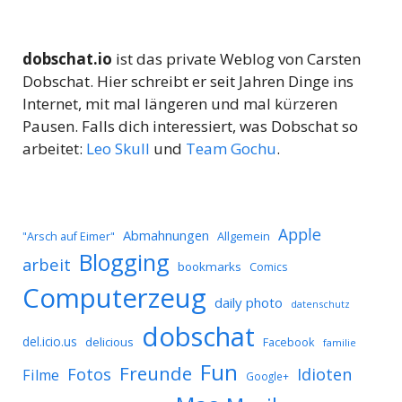
dobschat.io
ist das private Weblog von Carsten
Dobschat. Hier schreibt er seit Jahren Dinge ins
Internet, mit mal längeren und mal kürzeren
Pausen. Falls dich interessiert, was Dobschat so
arbeitet:
Leo Skull
und
Team Gochu
.
Apple
Abmahnungen
Allgemein
"Arsch auf Eimer"
Blogging
arbeit
bookmarks
Comics
Computerzeug
daily photo
datenschutz
dobschat
del.icio.us
delicious
Facebook
familie
Fun
Freunde
Idioten
Fotos
Filme
Google+