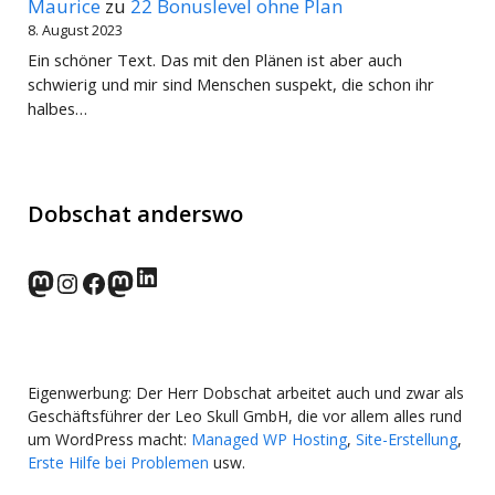
Maurice
zu
22 Bonuslevel ohne Plan
8. August 2023
Ein schöner Text. Das mit den Plänen ist aber auch
schwierig und mir sind Menschen suspekt, die schon ihr
halbes…
Dobschat anderswo
LinkedIn
norden.social
Instagram
Facebook
wp-punks.social
Eigenwerbung: Der Herr Dobschat arbeitet auch und zwar als
Geschäftsführer der Leo Skull GmbH, die vor allem alles rund
um WordPress macht:
Managed WP Hosting
,
Site-Erstellung
,
Erste Hilfe bei Problemen
usw.