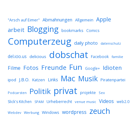
Apple
Abmahnungen
Allgemein
"Arsch auf Eimer"
Blogging
arbeit
bookmarks
Comics
Computerzeug
daily photo
datenschutz
dobschat
del.icio.us
delicious
Facebook
familie
Fun
Freunde
Idioten
Fotos
Filme
Google+
Mac
Musik
J.B.O.
Links
ipod
Katzen
Piratenpartei
privat
Politik
projekte
Podcarsten
Sex
Videos
Urheberrecht
Slick's Kitchen
web2.0
SPAM
venue music
zeuch
wordpress
Windows
Werbung
Webdev