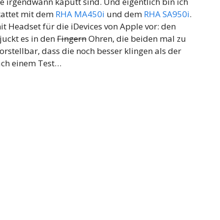
ie irgendwann kaputt sind. Und eigentlich bin ich
tattet mit dem
RHA MA450i
und dem
RHA SA950i
.
mit Headset für die iDevices von Apple vor: den
uckt es in den
Fingern
Ohren, die beiden mal zu
orstellbar, dass die noch besser klingen als der
ach einem Test…