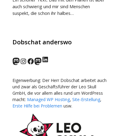
auch schwierig und mir sind Menschen
suspekt, die schon ihr halbes…
Dobschat anderswo
LinkedIn
norden.social
Instagram
Facebook
wp-punks.social
Eigenwerbung: Der Herr Dobschat arbeitet auch
und zwar als Geschäftsführer der Leo Skull
GmbH, die vor allem alles rund um WordPress
macht:
Managed WP Hosting
,
Site-Erstellung
,
Erste Hilfe bei Problemen
usw.