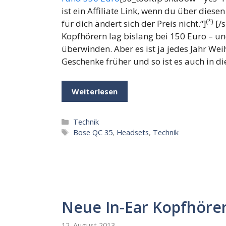
ist ein Affiliate Link, wenn du über diese
(*)
für dich ändert sich der Preis nicht.“]
[/s
Kopfhörern lag bislang bei 150 Euro – un
überwinden. Aber es ist ja jedes Jahr We
Geschenke früher und so ist es auch in di
Weiterlesen
Kategorien
Technik
Schlagwörter
Bose QC 35
,
Headsets
,
Technik
Neue In-Ear Kopfhöre
12. August 2013