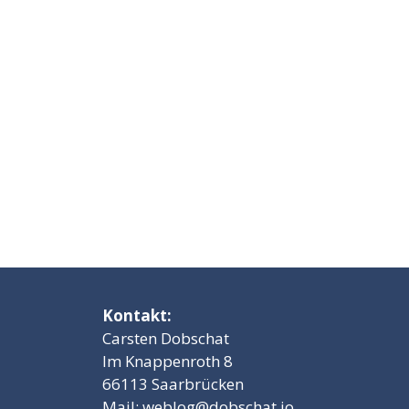
Kontakt:
Carsten Dobschat
Im Knappenroth 8
66113 Saarbrücken
Mail:
weblog@dobschat.io