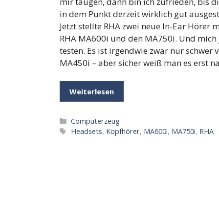
mir taugen, dann bin ich zufrieden, bis d
in dem Punkt derzeit wirklich gut ausges
Jetzt stellte RHA zwei neue In-Ear Hörer 
RHA MA600i und den MA750i. Und mich j
testen. Es ist irgendwie zwar nur schwer v
MA450i – aber sicher weiß man es erst n
Weiterlesen
Kategorien
Computerzeug
Schlagwörter
Headsets
,
Kopfhörer
,
MA600i
,
MA750i
,
RHA