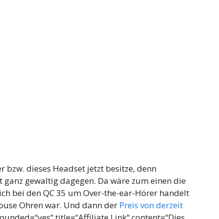
er bzw. dieses Headset jetzt besitze, denn
cht ganz gewaltig dagegen. Da wäre zum einen die
sich bei den QC 35 um Over-the-ear-Hörer handelt
Mouse Ohren war. Und dann der
Preis von derzeit
ounded=“yes“ title=“Affiliate Link“ content=“Dies