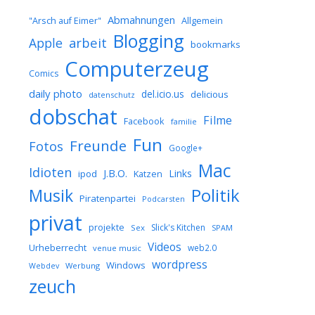
Abmahnungen
Allgemein
"Arsch auf Eimer"
Blogging
arbeit
Apple
bookmarks
Computerzeug
Comics
daily photo
del.icio.us
delicious
datenschutz
dobschat
Filme
Facebook
familie
Fun
Freunde
Fotos
Google+
Mac
Idioten
J.B.O.
Links
ipod
Katzen
Musik
Politik
Piratenpartei
Podcarsten
privat
projekte
Slick's Kitchen
Sex
SPAM
Videos
Urheberrecht
web2.0
venue music
wordpress
Windows
Werbung
Webdev
zeuch