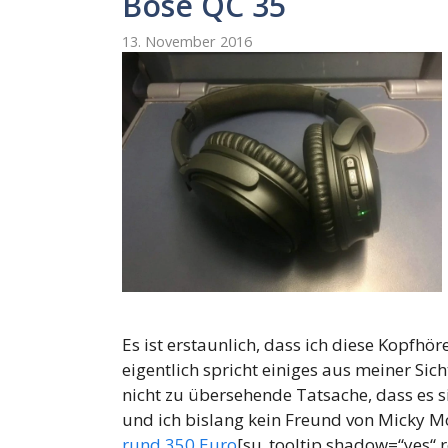
Bose QC 35
13. November 2016
Es ist erstaunlich, dass ich diese Kopfhör
eigentlich spricht einiges aus meiner Si
nicht zu übersehende Tatsache, dass es 
und ich bislang kein Freund von Micky 
rund 350 Euro
[su_tooltip shadow=“yes“ r