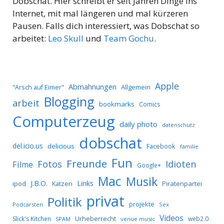
Dobschat. Hier schreibt er seit Jahren Dinge ins
Internet, mit mal längeren und mal kürzeren
Pausen. Falls dich interessiert, was Dobschat so
arbeitet:
Leo Skull
und
Team Gochu
.
Apple
Abmahnungen
Allgemein
"Arsch auf Eimer"
Blogging
arbeit
bookmarks
Comics
Computerzeug
daily photo
datenschutz
dobschat
del.icio.us
delicious
Facebook
familie
Fun
Freunde
Idioten
Fotos
Filme
Google+
Mac
Musik
J.B.O.
Links
ipod
Katzen
Piratenpartei
privat
Politik
projekte
Podcarsten
Sex
Videos
Urheberrecht
Slick's Kitchen
web2.0
SPAM
venue music