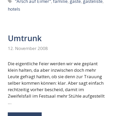
Schlagwörter
"Arsch auf Eimer"
,
familie
,
gäste
,
gästeliste
,
hotels
Umtrunk
12. November 2008
Die eigentliche Feier werden wir wie geplant
klein halten, da aber inzwischen doch mehr
Leute gefragt hatten, ob sie denn zur Trauung
selber kommen können: klar. Aber sagt einfach
rechtzeitig vorher bescheid, damit im
Zweifelsfall im Festsaal mehr Stühle aufgestellt
…