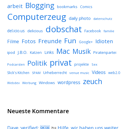
Blogging
arbeit
bookmarks
Comics
Computerzeug
daily photo
datenschutz
dobschat
del.icio.us
delicious
Facebook
familie
Fun
Freunde
Idioten
Fotos
Filme
Google+
Mac
Musik
J.B.O.
Links
ipod
Katzen
Piratenpartei
privat
Politik
projekte
Podcarsten
Sex
Videos
Urheberrecht
Slick's Kitchen
web2.0
SPAM
venue music
zeuch
wordpress
Windows
Werbung
Webdev
Neueste Kommentare
Dave :verified: 🆗🆒
zu
Hilfe, wir haben uns weiter