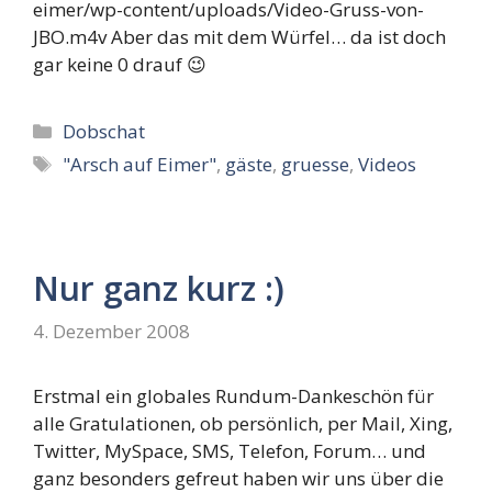
eimer/wp-content/uploads/Video-Gruss-von-
JBO.m4v Aber das mit dem Würfel… da ist doch
gar keine 0 drauf 😉
Kategorien
Dobschat
Schlagwörter
"Arsch auf Eimer"
,
gäste
,
gruesse
,
Videos
Nur ganz kurz :)
4. Dezember 2008
Erstmal ein globales Rundum-Dankeschön für
alle Gratulationen, ob persönlich, per Mail, Xing,
Twitter, MySpace, SMS, Telefon, Forum… und
ganz besonders gefreut haben wir uns über die