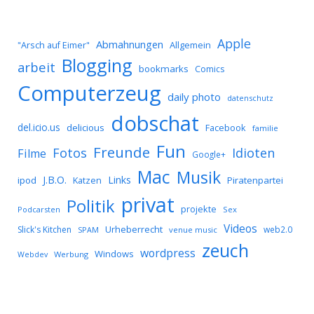
Apple
Abmahnungen
Allgemein
"Arsch auf Eimer"
Blogging
arbeit
bookmarks
Comics
Computerzeug
daily photo
datenschutz
dobschat
del.icio.us
delicious
Facebook
familie
Fun
Freunde
Idioten
Fotos
Filme
Google+
Mac
Musik
J.B.O.
Links
ipod
Katzen
Piratenpartei
privat
Politik
projekte
Podcarsten
Sex
Videos
Urheberrecht
Slick's Kitchen
web2.0
SPAM
venue music
zeuch
wordpress
Windows
Werbung
Webdev