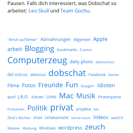
Pausen. Falls dich interessiert, was Dobschat so
arbeitet:
Leo Skull
und
Team Gochu
.
Apple
Abmahnungen
Allgemein
"Arsch auf Eimer"
Blogging
arbeit
bookmarks
Comics
Computerzeug
daily photo
datenschutz
dobschat
del.icio.us
delicious
Facebook
familie
Fun
Freunde
Idioten
Fotos
Filme
Google+
Mac
Musik
J.B.O.
Links
ipod
Katzen
Piratenpartei
privat
Politik
projekte
Podcarsten
Sex
Videos
Urheberrecht
Slick's Kitchen
web2.0
SPAM
venue music
zeuch
wordpress
Windows
Werbung
Webdev