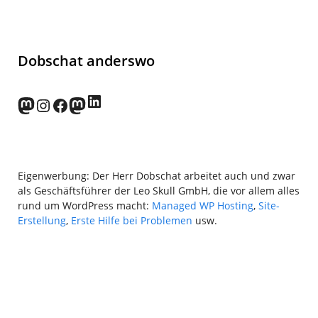
Dobschat anderswo
LinkedIn
norden.social
Instagram
Facebook
wp-punks.social
Eigenwerbung: Der Herr Dobschat arbeitet auch und zwar
als Geschäftsführer der Leo Skull GmbH, die vor allem alles
rund um WordPress macht:
Managed WP Hosting
,
Site-
Erstellung
,
Erste Hilfe bei Problemen
usw.