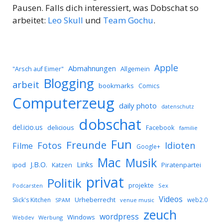
Pausen. Falls dich interessiert, was Dobschat so
arbeitet:
Leo Skull
und
Team Gochu
.
Apple
Abmahnungen
Allgemein
"Arsch auf Eimer"
Blogging
arbeit
bookmarks
Comics
Computerzeug
daily photo
datenschutz
dobschat
del.icio.us
delicious
Facebook
familie
Fun
Freunde
Idioten
Fotos
Filme
Google+
Mac
Musik
J.B.O.
Links
ipod
Katzen
Piratenpartei
privat
Politik
projekte
Podcarsten
Sex
Videos
Urheberrecht
Slick's Kitchen
web2.0
SPAM
venue music
zeuch
wordpress
Windows
Werbung
Webdev