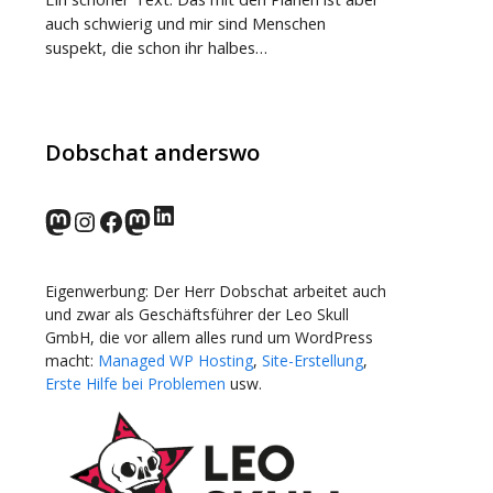
auch schwierig und mir sind Menschen
suspekt, die schon ihr halbes…
Dobschat anderswo
LinkedIn
norden.social
Instagram
Facebook
wp-punks.social
Eigenwerbung: Der Herr Dobschat arbeitet auch
und zwar als Geschäftsführer der Leo Skull
GmbH, die vor allem alles rund um WordPress
macht:
Managed WP Hosting
,
Site-Erstellung
,
Erste Hilfe bei Problemen
usw.