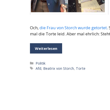
Och,
die Frau von Storch wurde getortet
.
mal die Torte leid. Aber mal ehrlich: Steh
Weiterlesen
Kategorien
Politik
Schlagwörter
Afd
,
Beatrix von Storch
,
Torte