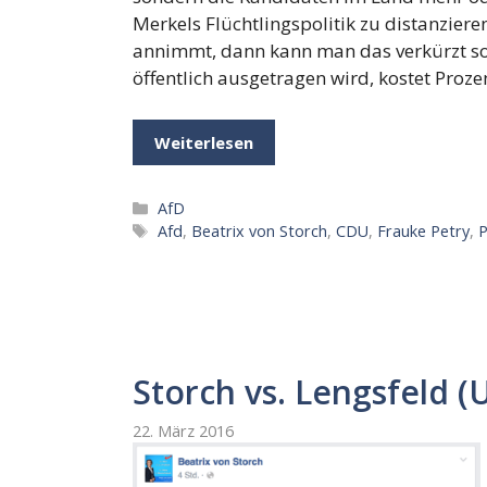
Merkels Flüchtlingspolitik zu distanzie
annimmt, dann kann man das verkürzt so 
öffentlich ausgetragen wird, kostet Proze
Weiterlesen
Kategorien
AfD
Schlagwörter
Afd
,
Beatrix von Storch
,
CDU
,
Frauke Petry
,
P
Storch vs. Lengsfeld (
22. März 2016