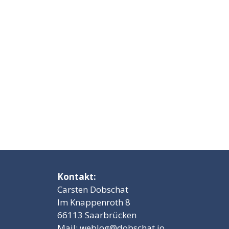
Kontakt:
Carsten Dobschat
Im Knappenroth 8
66113 Saarbrücken
Mail:
weblog@dobschat.io