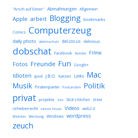
Abmahnungen
Allgemein
"Arsch auf Eimer"
Blogging
arbeit
Apple
bookmarks
Computerzeug
Comics
daily photo
del.icio.us
delicious
datenschutz
dobschat
Filme
Facebook
familie
Fun
Freunde
Fotos
Google+
Mac
Idioten
J.B.O.
Links
ipod
Katzen
Musik
Politik
Piratenpartei
Podcarsten
privat
projekte
Slick's Kitchen
Sex
SPAM
Videos
Urheberrecht
web2.0
venue music
wordpress
Windows
Werbung
Webdev
zeuch