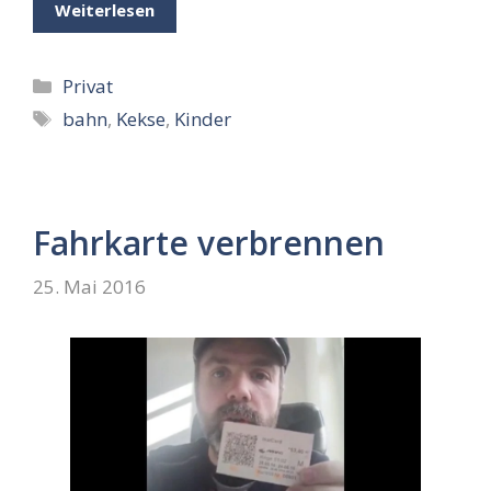
Weiterlesen
Kategorien
Privat
Schlagwörter
bahn
,
Kekse
,
Kinder
Fahrkarte verbrennen
25. Mai 2016