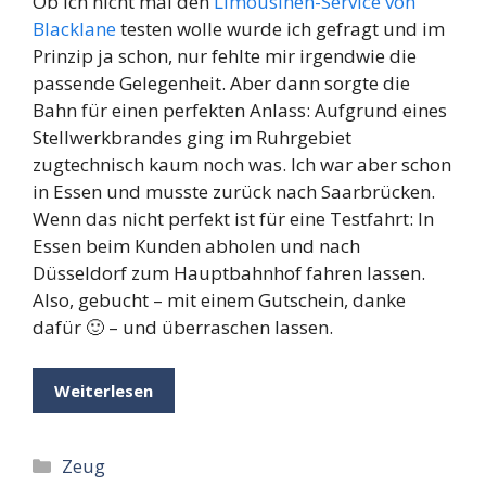
Ob ich nicht mal den
Limousinen-Service von
Blacklane
testen wolle wurde ich gefragt und im
Prinzip ja schon, nur fehlte mir irgendwie die
passende Gelegenheit. Aber dann sorgte die
Bahn für einen perfekten Anlass: Aufgrund eines
Stellwerkbrandes ging im Ruhrgebiet
zugtechnisch kaum noch was. Ich war aber schon
in Essen und musste zurück nach Saarbrücken.
Wenn das nicht perfekt ist für eine Testfahrt: In
Essen beim Kunden abholen und nach
Düsseldorf zum Hauptbahnhof fahren lassen.
Also, gebucht – mit einem Gutschein, danke
dafür 🙂 – und überraschen lassen.
Weiterlesen
Kategorien
Zeug