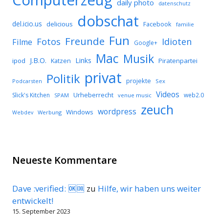
daily photo
datenschutz
dobschat
del.icio.us
delicious
Facebook
familie
Fun
Freunde
Idioten
Fotos
Filme
Google+
Mac
Musik
J.B.O.
Links
ipod
Katzen
Piratenpartei
privat
Politik
projekte
Podcarsten
Sex
Videos
Urheberrecht
Slick's Kitchen
web2.0
SPAM
venue music
zeuch
wordpress
Windows
Werbung
Webdev
Neueste Kommentare
Dave :verified: 🆗🆒
zu
Hilfe, wir haben uns weiter
entwickelt!
15. September 2023