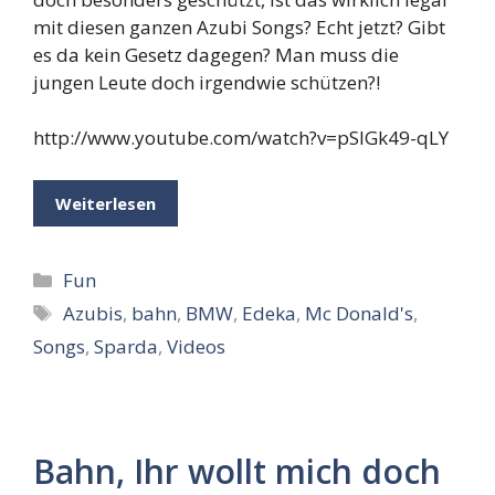
mit diesen ganzen Azubi Songs? Echt jetzt? Gibt
es da kein Gesetz dagegen? Man muss die
jungen Leute doch irgendwie schützen?!
http://www.youtube.com/watch?v=pSlGk49-qLY
Weiterlesen
Kategorien
Fun
Schlagwörter
Azubis
,
bahn
,
BMW
,
Edeka
,
Mc Donald's
,
Songs
,
Sparda
,
Videos
Bahn, Ihr wollt mich doch