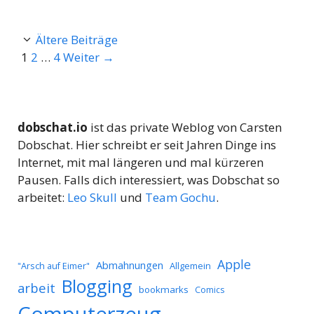
Ältere Beiträge
Seite
Seite
Seite
1
2
…
4
Weiter
→
dobschat.io
ist das private Weblog von Carsten
Dobschat. Hier schreibt er seit Jahren Dinge ins
Internet, mit mal längeren und mal kürzeren
Pausen. Falls dich interessiert, was Dobschat so
arbeitet:
Leo Skull
und
Team Gochu
.
Apple
Abmahnungen
Allgemein
"Arsch auf Eimer"
Blogging
arbeit
bookmarks
Comics
Computerzeug