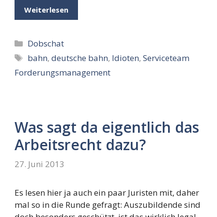
Weiterlesen
Kategorien
Dobschat
Schlagwörter
bahn
,
deutsche bahn
,
Idioten
,
Serviceteam
Forderungsmanagement
Was sagt da eigentlich das
Arbeitsrecht dazu?
27. Juni 2013
Es lesen hier ja auch ein paar Juristen mit, daher
mal so in die Runde gefragt: Auszubildende sind
doch besonders geschützt, ist das wirklich legal