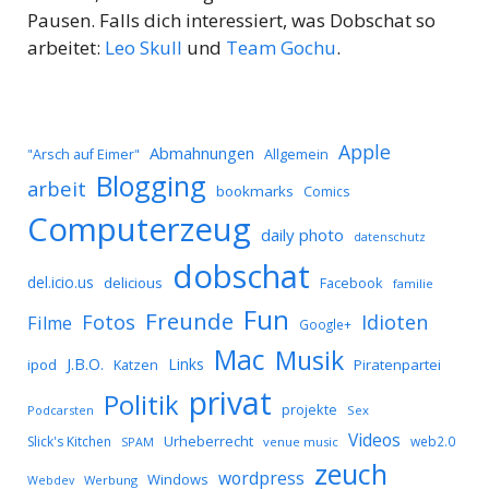
Pausen. Falls dich interessiert, was Dobschat so
arbeitet:
Leo Skull
und
Team Gochu
.
Apple
Abmahnungen
Allgemein
"Arsch auf Eimer"
Blogging
arbeit
bookmarks
Comics
Computerzeug
daily photo
datenschutz
dobschat
del.icio.us
delicious
Facebook
familie
Fun
Freunde
Idioten
Fotos
Filme
Google+
Mac
Musik
J.B.O.
Links
ipod
Katzen
Piratenpartei
privat
Politik
projekte
Podcarsten
Sex
Videos
Urheberrecht
Slick's Kitchen
web2.0
SPAM
venue music
zeuch
wordpress
Windows
Werbung
Webdev