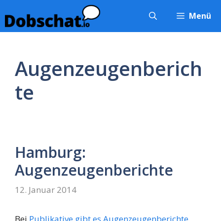
Zum
Menü
Inhalt
springen
Augenzeugenberich
te
Hamburg:
Augenzeugenberichte
12. Januar 2014
Bei
Publikative gibt es Augenzeugenberichte