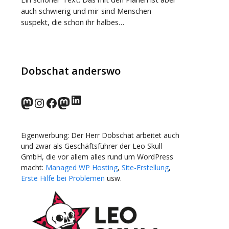
auch schwierig und mir sind Menschen
suspekt, die schon ihr halbes…
Dobschat anderswo
LinkedIn
norden.social
Instagram
Facebook
wp-punks.social
Eigenwerbung: Der Herr Dobschat arbeitet auch
und zwar als Geschäftsführer der Leo Skull
GmbH, die vor allem alles rund um WordPress
macht:
Managed WP Hosting
,
Site-Erstellung
,
Erste Hilfe bei Problemen
usw.