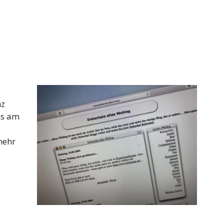
nz
ns am
mehr