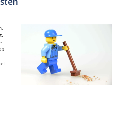
sten
n,
t.
-
da
iel