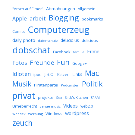
Abmahnungen
Allgemein
"Arsch auf Eimer"
Blogging
arbeit
Apple
bookmarks
Computerzeug
Comics
daily photo
del.icio.us
delicious
datenschutz
dobschat
Filme
Facebook
familie
Fun
Freunde
Fotos
Google+
Mac
Idioten
J.B.O.
Links
ipod
Katzen
Musik
Politik
Piratenpartei
Podcarsten
privat
projekte
Slick's Kitchen
Sex
SPAM
Videos
Urheberrecht
web2.0
venue music
wordpress
Windows
Werbung
Webdev
zeuch