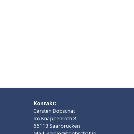
Kontakt:
Carsten Dobschat
Im Knappenroth 8
66113 Saarbrücken
Mail:
weblog@dobschat.io