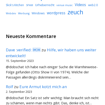
Videos
Urheberrecht
Slick's Kitchen
web2.0
SPAM
venue music
zeuch
wordpress
Windows
Werbung
Webdev
Neueste Kommentare
Dave :verified: 🆗🆒
zu
Hilfe, wir haben uns weiter
entwickelt!
15. September 2023
@dobschat Ich habe nach einiger Suche die Warnhinweise-
Folge gefunden (Otto Show II von 1974). Welche der
Passagen allerdings diskriminierend sein…
Rolf
zu
Eure Armut kotzt mich an
2. September 2023
@dobschat Ein Satz ist sehr wichtig: Man braucht sich nicht
zu schämen, wenn man nichts gibt. Das, denke ich, ist…