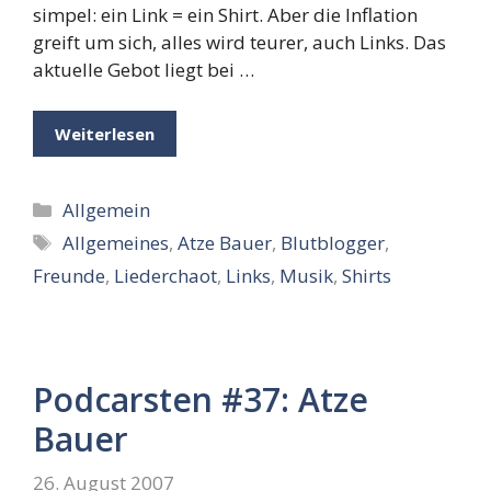
simpel: ein Link = ein Shirt. Aber die Inflation
greift um sich, alles wird teurer, auch Links. Das
aktuelle Gebot liegt bei …
Weiterlesen
Kategorien
Allgemein
Schlagwörter
Allgemeines
,
Atze Bauer
,
Blutblogger
,
Freunde
,
Liederchaot
,
Links
,
Musik
,
Shirts
Podcarsten #37: Atze
Bauer
26. August 2007