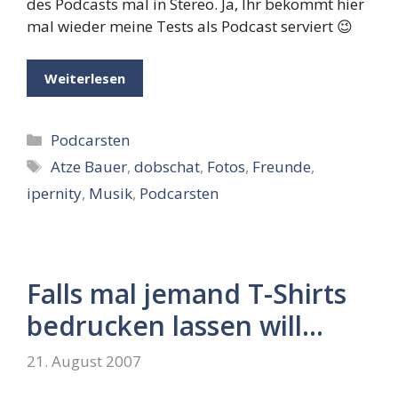
des Podcasts mal in Stereo. Ja, Ihr bekommt hier
mal wieder meine Tests als Podcast serviert 😉
Weiterlesen
Kategorien
Podcarsten
Schlagwörter
Atze Bauer
,
dobschat
,
Fotos
,
Freunde
,
ipernity
,
Musik
,
Podcarsten
Falls mal jemand T-Shirts
bedrucken lassen will…
21. August 2007