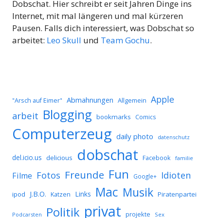
Dobschat. Hier schreibt er seit Jahren Dinge ins
Internet, mit mal längeren und mal kürzeren
Pausen. Falls dich interessiert, was Dobschat so
arbeitet:
Leo Skull
und
Team Gochu
.
Apple
Abmahnungen
Allgemein
"Arsch auf Eimer"
Blogging
arbeit
bookmarks
Comics
Computerzeug
daily photo
datenschutz
dobschat
del.icio.us
delicious
Facebook
familie
Fun
Freunde
Idioten
Fotos
Filme
Google+
Mac
Musik
J.B.O.
Links
ipod
Katzen
Piratenpartei
privat
Politik
projekte
Podcarsten
Sex