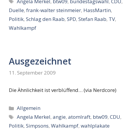
Schlagwörter
Angela Merkel
,
btw09
,
bundestagswahl
,
CDU
,
Duelle
,
frank-walter steinmeier
,
HassMartin
,
Politik
,
Schlag den Raab
,
SPD
,
Stefan Raab
,
TV
,
Wahlkampf
Ausgezeichnet
11. September 2009
Die Ähnlichkeit ist verblüffend… (via Nerdcore)
Kategorien
Allgemein
Schlagwörter
Angela Merkel
,
angie
,
atomlraft
,
btw09
,
CDU
,
Politik
,
Simpsons
,
Wahlkampf
,
wahlplakate