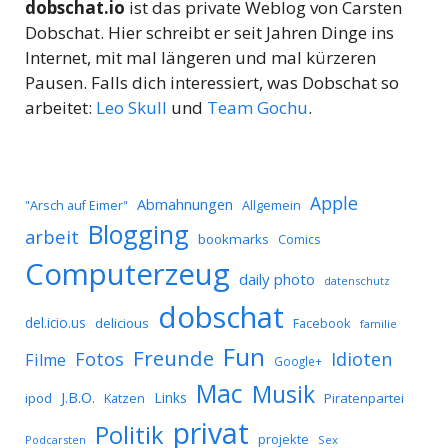
dobschat.io
ist das private Weblog von Carsten
Dobschat. Hier schreibt er seit Jahren Dinge ins
Internet, mit mal längeren und mal kürzeren
Pausen. Falls dich interessiert, was Dobschat so
arbeitet:
Leo Skull
und
Team Gochu
.
Apple
Abmahnungen
Allgemein
"Arsch auf Eimer"
Blogging
arbeit
bookmarks
Comics
Computerzeug
daily photo
datenschutz
dobschat
del.icio.us
delicious
Facebook
familie
Fun
Freunde
Idioten
Fotos
Filme
Google+
Mac
Musik
J.B.O.
Links
ipod
Katzen
Piratenpartei
privat
Politik
projekte
Podcarsten
Sex