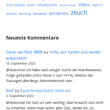
Videos
Urheberrecht
Slick's Kitchen
web2.0
SPAM
venue music
zeuch
wordpress
Windows
Werbung
Webdev
Neueste Kommentare
Dave :verified: 🆗🆒
zu
Hilfe, wir haben uns weiter
entwickelt!
15. September 2023
@dobschat Ich habe nach einiger Suche die Warnhinweise-
Folge gefunden (Otto Show II von 1974). Welche der
Passagen allerdings diskriminierend sein…
Rolf
zu
Eure Armut kotzt mich an
2. September 2023
@dobschat Ein Satz ist sehr wichtig: Man braucht sich nicht
zu schämen, wenn man nichts gibt. Das, denke ich, ist…