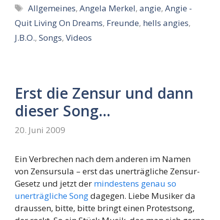
Schlagwörter
Allgemeines
,
Angela Merkel
,
angie
,
Angie -
Quit Living On Dreams
,
Freunde
,
hells angies
,
J.B.O.
,
Songs
,
Videos
Erst die Zensur und dann
dieser Song…
20. Juni 2009
Ein Verbrechen nach dem anderen im Namen
von Zensursula – erst das unerträgliche Zensur-
Gesetz und jetzt der
mindestens genau so
unerträgliche Song
dagegen. Liebe Musiker da
draussen, bitte, bitte bringt einen Protestsong,