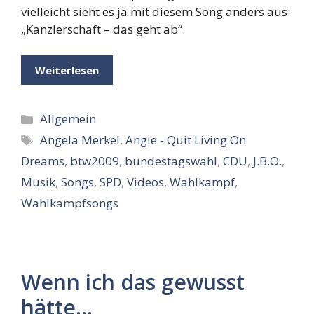
vielleicht sieht es ja mit diesem Song anders aus:
„Kanzlerschaft – das geht ab“.
Weiterlesen
Kategorien
Allgemein
Schlagwörter
Angela Merkel
,
Angie - Quit Living On
Dreams
,
btw2009
,
bundestagswahl
,
CDU
,
J.B.O.
,
Musik
,
Songs
,
SPD
,
Videos
,
Wahlkampf
,
Wahlkampfsongs
Wenn ich das gewusst
hätte…