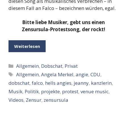
diesen Song als musikalisches Verbrechen – in
diesem Fall an Falco – bezeichnen würden, egal.
Bitte liebe Musiker, gebt uns einen
Zensursula-Protestsong, der rockt!
Weiterlesen
Kategorien
Allgemein
,
Dobschat
,
Privat
Schlagwörter
Allgemein
,
Angela Merkel
,
angie
,
CDU
,
dobschat
,
falco
,
hells angies
,
jeanny
,
kanzlerin
,
Musik
,
Politik
,
projekte
,
protest
,
venue music
,
Videos
,
Zensur
,
zensursula