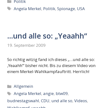
Kategorien
Politik
Schlagwörter
Angela Merkel
,
Politik
,
Spionage
,
USA
…und alle so: „Yeaahh“
19. September 2009
So richtig witzig fand ich dieses „…und alle so:
‚Yeaahh’“ bisher nicht. Bis zu diesem Video von
einem Merkel-Wahlkampfauftritt. Herrlich!
Kategorien
Allgemein
Schlagwörter
Angela Merkel
,
angie
,
btw09
,
budnestagswahl
,
CDU
,
und alle so
,
Videos
,
Wahlkampf
,
yeaahh