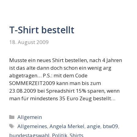
T-Shirt bestellt
18. August 2009
Musste ein neues Shirt bestellen, nach 4 Jahren
ist das alte dann doch schon ein wenig arg
abgetragen… P.S.: mit dem Code
SOMMERZEIT2009 kann man bis zum
23.08.2009 bei Spreadshirt 15% sparen, wenn
man für mindestens 35 Euro Zeug bestellt…
Kategorien
Allgemein
Schlagwörter
Allgemeines
,
Angela Merkel
,
angie
,
btw09
,
bundestagswahl
,
Politik
,
Shirts