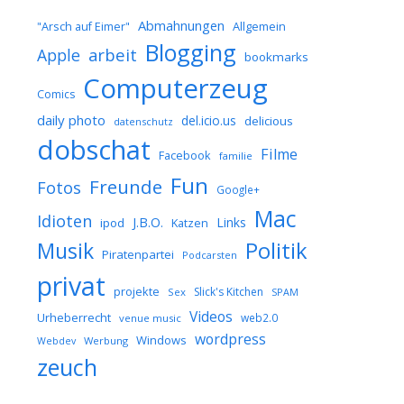
Abmahnungen
Allgemein
"Arsch auf Eimer"
Blogging
arbeit
Apple
bookmarks
Computerzeug
Comics
daily photo
del.icio.us
delicious
datenschutz
dobschat
Filme
Facebook
familie
Fun
Freunde
Fotos
Google+
Mac
Idioten
J.B.O.
Links
ipod
Katzen
Musik
Politik
Piratenpartei
Podcarsten
privat
projekte
Slick's Kitchen
Sex
SPAM
Videos
Urheberrecht
web2.0
venue music
wordpress
Windows
Werbung
Webdev
zeuch