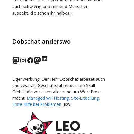
auch schwierig und mir sind Menschen
suspekt, die schon ihr halbes…
Dobschat anderswo
LinkedIn
norden.social
Instagram
Facebook
wp-punks.social
Eigenwerbung: Der Herr Dobschat arbeitet auch
und zwar als Geschäftsführer der Leo Skull
GmbH, die vor allem alles rund um WordPress
macht:
Managed WP Hosting
,
Site-Erstellung
,
Erste Hilfe bei Problemen
usw.