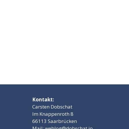
Kontakt:
Carsten Dobschat
Im Knappenroth 8
66113 Saarbrücken
Mail:
weblog@dobschat.io