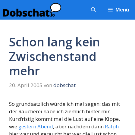
Zum
Menü
Inhalt
springen
Schon lang kein
Zwischenstand
mehr
20. April 2005
von
dobschat
So grundsätzlich würde ich mal sagen: das mit
der Raucherei habe ich ziemlich hinter mir.
Kurzfristig kommt mal die Lust auf eine Kippe,
wie
gestern Abend
, aber nachdem dann
Ralph
hier war und geraucht hat war die Lust schon