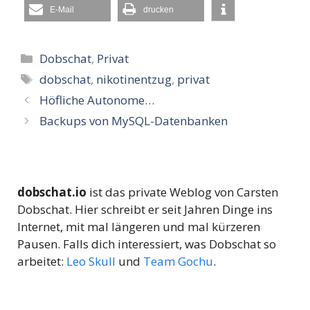
E-Mail
drucken
Kategorien
Dobschat
,
Privat
Schlagwörter
dobschat
,
nikotinentzug
,
privat
Höfliche Autonome…
Backups von MySQL-Datenbanken
dobschat.io
ist das private Weblog von Carsten
Dobschat. Hier schreibt er seit Jahren Dinge ins
Internet, mit mal längeren und mal kürzeren
Pausen. Falls dich interessiert, was Dobschat so
arbeitet:
Leo Skull
und
Team Gochu
.