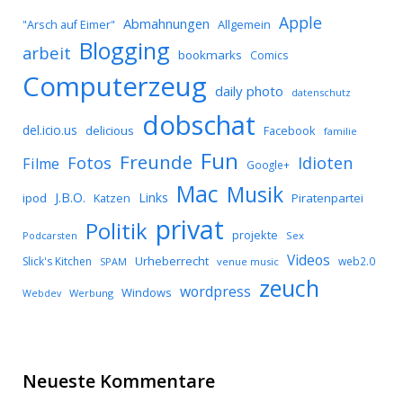
Apple
Abmahnungen
Allgemein
"Arsch auf Eimer"
Blogging
arbeit
bookmarks
Comics
Computerzeug
daily photo
datenschutz
dobschat
del.icio.us
delicious
Facebook
familie
Fun
Freunde
Idioten
Fotos
Filme
Google+
Mac
Musik
J.B.O.
Links
ipod
Katzen
Piratenpartei
privat
Politik
projekte
Podcarsten
Sex
Videos
Urheberrecht
Slick's Kitchen
web2.0
SPAM
venue music
zeuch
wordpress
Windows
Werbung
Webdev
Neueste Kommentare