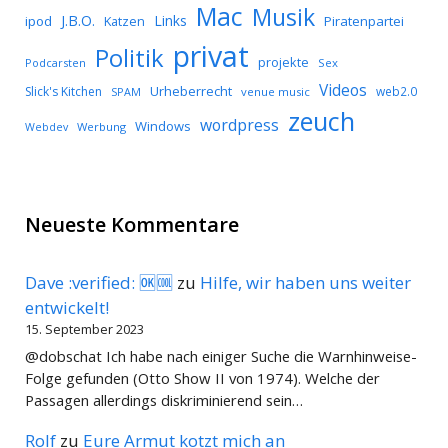
Mac
Musik
J.B.O.
Links
ipod
Katzen
Piratenpartei
privat
Politik
projekte
Podcarsten
Sex
Videos
Urheberrecht
Slick's Kitchen
web2.0
SPAM
venue music
zeuch
wordpress
Windows
Werbung
Webdev
Neueste Kommentare
Dave :verified: 🆗🆒
zu
Hilfe, wir haben uns weiter
entwickelt!
15. September 2023
@dobschat Ich habe nach einiger Suche die Warnhinweise-
Folge gefunden (Otto Show II von 1974). Welche der
Passagen allerdings diskriminierend sein…
Rolf
zu
Eure Armut kotzt mich an