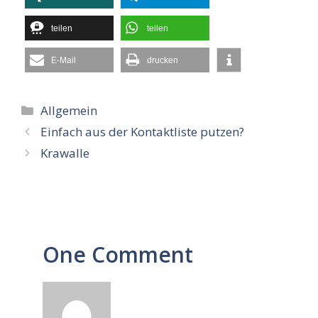
teilen
teilen
E-Mail
drucken
Kategorien
Allgemein
Einfach aus der Kontaktliste putzen?
Krawalle
One Comment