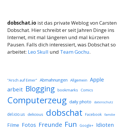
dobschat.io
ist das private Weblog von Carsten
Dobschat. Hier schreibt er seit Jahren Dinge ins
Internet, mit mal längeren und mal kürzeren
Pausen. Falls dich interessiert, was Dobschat so
arbeitet:
Leo Skull
und
Team Gochu
.
Apple
Abmahnungen
Allgemein
"Arsch auf Eimer"
Blogging
arbeit
bookmarks
Comics
Computerzeug
daily photo
datenschutz
dobschat
del.icio.us
delicious
Facebook
familie
Fun
Freunde
Idioten
Fotos
Filme
Google+