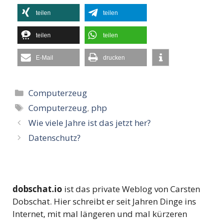
teilen
teilen
teilen
teilen
E-Mail
drucken
Kategorien
Computerzeug
Schlagwörter
Computerzeug
,
php
Wie viele Jahre ist das jetzt her?
Datenschutz?
dobschat.io
ist das private Weblog von Carsten
Dobschat. Hier schreibt er seit Jahren Dinge ins
Internet, mit mal längeren und mal kürzeren