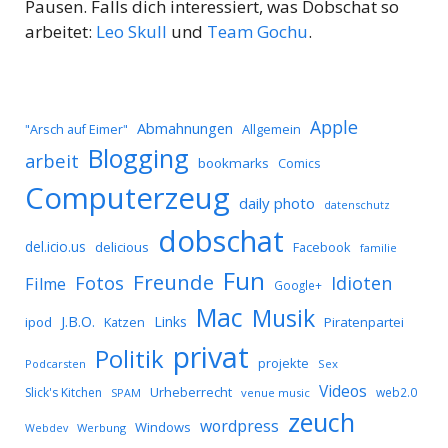
Pausen. Falls dich interessiert, was Dobschat so
arbeitet:
Leo Skull
und
Team Gochu
.
Apple
Abmahnungen
Allgemein
"Arsch auf Eimer"
Blogging
arbeit
bookmarks
Comics
Computerzeug
daily photo
datenschutz
dobschat
del.icio.us
delicious
Facebook
familie
Fun
Freunde
Idioten
Fotos
Filme
Google+
Mac
Musik
J.B.O.
Links
ipod
Katzen
Piratenpartei
privat
Politik
projekte
Podcarsten
Sex
Videos
Urheberrecht
Slick's Kitchen
web2.0
SPAM
venue music
zeuch
wordpress
Windows
Werbung
Webdev