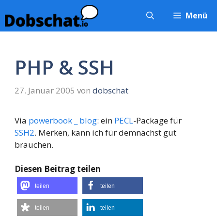
Zum
Menü
Inhalt
springen
PHP & SSH
27. Januar 2005
von
dobschat
Via
powerbook _ blog
: ein
PECL
-Package für
SSH2
. Merken, kann ich für demnächst gut
brauchen.
Diesen Beitrag teilen
teilen
teilen
teilen
teilen