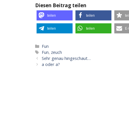
Diesen Beitrag teilen
teilen
teilen
te
teilen
teilen
E-
Kategorien
Fun
Schlagwörter
Fun
,
zeuch
Sehr genau hingeschaut…
a oder а?