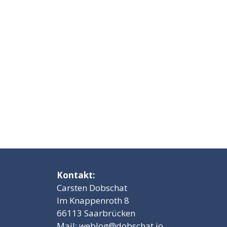
Kontakt:
Carsten Dobschat
Im Knappenroth 8
66113 Saarbrücken
Mail:
weblog@dobschat.io