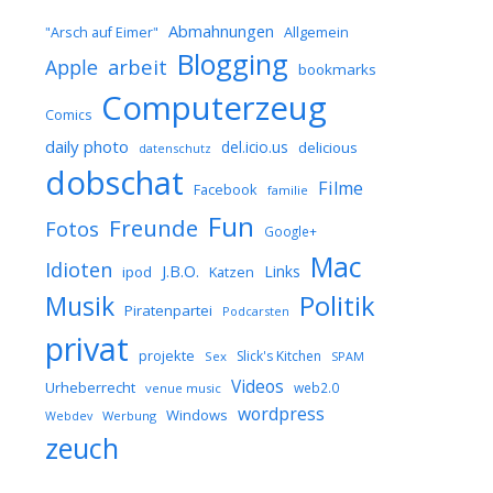
Abmahnungen
Allgemein
"Arsch auf Eimer"
Blogging
arbeit
Apple
bookmarks
Computerzeug
Comics
daily photo
del.icio.us
delicious
datenschutz
dobschat
Filme
Facebook
familie
Fun
Freunde
Fotos
Google+
Mac
Idioten
J.B.O.
Links
ipod
Katzen
Musik
Politik
Piratenpartei
Podcarsten
privat
projekte
Slick's Kitchen
Sex
SPAM
Videos
Urheberrecht
web2.0
venue music
wordpress
Windows
Werbung
Webdev
zeuch