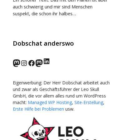
auch schwierig und mir sind Menschen
suspekt, die schon ihr halbes…
Dobschat anderswo
LinkedIn
norden.social
Instagram
Facebook
wp-punks.social
Eigenwerbung: Der Herr Dobschat arbeitet auch
und zwar als Geschäftsführer der Leo Skull
GmbH, die vor allem alles rund um WordPress
macht:
Managed WP Hosting
,
Site-Erstellung
,
Erste Hilfe bei Problemen
usw.