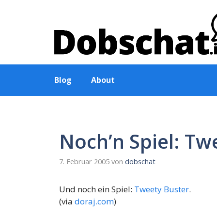
Zum
Inhalt
springen
Blog
About
Noch’n Spiel: Tw
7. Februar 2005
von
dobschat
Und noch ein Spiel:
Tweety Buster
.
(via
doraj.com
)