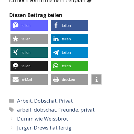
ich noch voll in meinem Zeitplan 😀
Diesen Beitrag teilen
teilen
teilen
teilen
teilen
teilen
teilen
teilen
teilen
E-Mail
drucken
Kategorien
Arbeit
,
Dobschat
,
Privat
Schlagwörter
arbeit
,
dobschat
,
Freunde
,
privat
Dumm wie Weissbrot
Jürgen Drews hat fertig