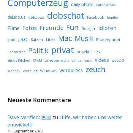
Computerzeug
daily photo
datenschutz
dobschat
del.icio.us
delicious
Facebook
familie
Fun
Freunde
Idioten
Fotos
Filme
Google+
Mac
Musik
J.B.O.
Links
ipod
Katzen
Piratenpartei
privat
Politik
projekte
Podcarsten
Sex
Videos
Urheberrecht
Slick's Kitchen
web2.0
SPAM
venue music
zeuch
wordpress
Windows
Werbung
Webdev
Neueste Kommentare
Dave :verified: 🆗🆒
zu
Hilfe, wir haben uns weiter
entwickelt!
15. September 2023