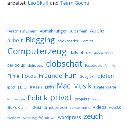
arbeitet:
Leo Skull
und
Team Gochu
.
Apple
Abmahnungen
Allgemein
"Arsch auf Eimer"
Blogging
arbeit
bookmarks
Comics
Computerzeug
daily photo
datenschutz
dobschat
del.icio.us
delicious
Facebook
familie
Fun
Freunde
Idioten
Fotos
Filme
Google+
Mac
Musik
J.B.O.
Links
ipod
Katzen
Piratenpartei
privat
Politik
projekte
Podcarsten
Sex
Videos
Urheberrecht
Slick's Kitchen
web2.0
SPAM
venue music
zeuch
wordpress
Windows
Werbung
Webdev