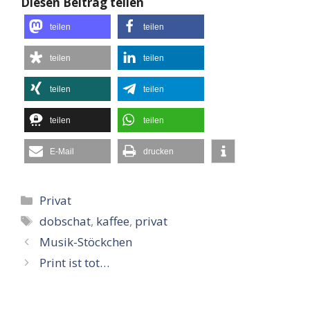
Diesen Beitrag teilen
teilen
teilen
teilen
teilen
teilen
teilen
teilen
teilen
E-Mail
drucken
Kategorien
Privat
Schlagwörter
dobschat
,
kaffee
,
privat
Musik-Stöckchen
Print ist tot…