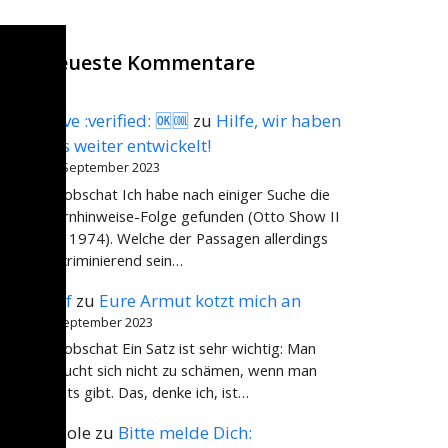
Neueste Kommentare
Dave :verified: 🆗🆒
zu
Hilfe, wir haben
uns weiter entwickelt!
15. September 2023
@dobschat Ich habe nach einiger Suche die
Warnhinweise-Folge gefunden (Otto Show II
von 1974). Welche der Passagen allerdings
diskriminierend sein…
Rolf
zu
Eure Armut kotzt mich an
2. September 2023
@dobschat Ein Satz ist sehr wichtig: Man
braucht sich nicht zu schämen, wenn man
nichts gibt. Das, denke ich, ist…
Nicole
zu
Bitte melde Dich: