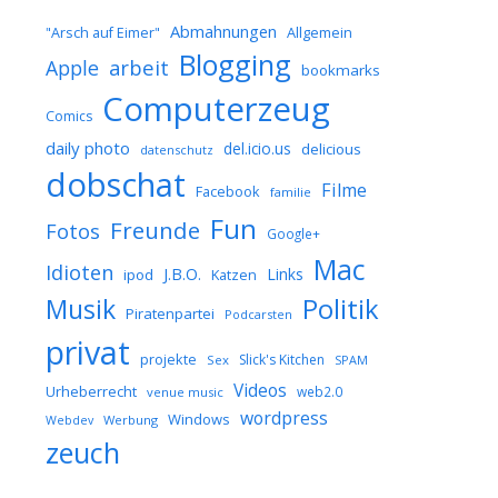
Abmahnungen
Allgemein
"Arsch auf Eimer"
Blogging
arbeit
Apple
bookmarks
Computerzeug
Comics
daily photo
del.icio.us
delicious
datenschutz
dobschat
Filme
Facebook
familie
Fun
Freunde
Fotos
Google+
Mac
Idioten
J.B.O.
Links
ipod
Katzen
Musik
Politik
Piratenpartei
Podcarsten
privat
projekte
Slick's Kitchen
Sex
SPAM
Videos
Urheberrecht
web2.0
venue music
wordpress
Windows
Werbung
Webdev
zeuch