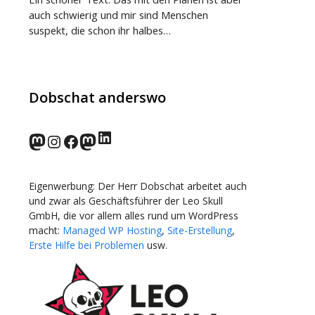
auch schwierig und mir sind Menschen
suspekt, die schon ihr halbes…
Dobschat anderswo
LinkedIn
norden.social
Instagram
Facebook
wp-punks.social
Eigenwerbung: Der Herr Dobschat arbeitet auch
und zwar als Geschäftsführer der Leo Skull
GmbH, die vor allem alles rund um WordPress
macht:
Managed WP Hosting
,
Site-Erstellung
,
Erste Hilfe bei Problemen
usw.