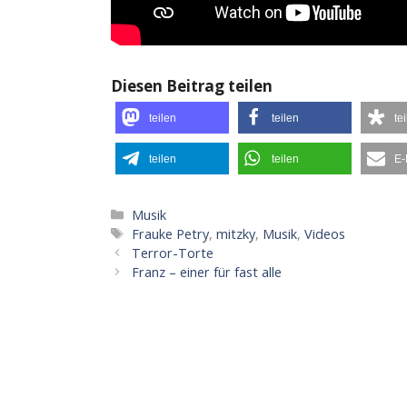
Diesen Beitrag teilen
teilen
teilen
te
teilen
teilen
E-
Kategorien
Musik
Schlagwörter
Frauke Petry
,
mitzky
,
Musik
,
Videos
Terror-Torte
Franz – einer für fast alle