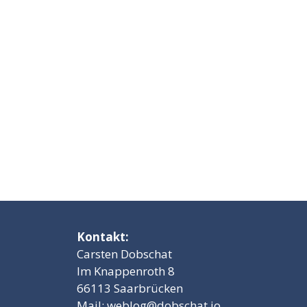
Kontakt:
Carsten Dobschat
Im Knappenroth 8
66113 Saarbrücken
Mail:
weblog@dobschat.io