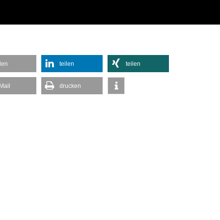
ilen
teilen
teilen
Mail
drucken