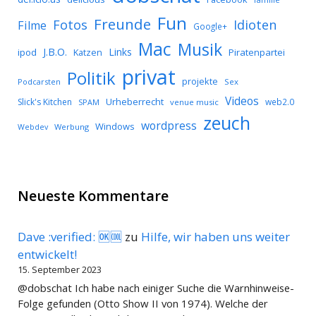
Fun
Freunde
Idioten
Fotos
Filme
Google+
Mac
Musik
J.B.O.
Links
ipod
Katzen
Piratenpartei
privat
Politik
projekte
Podcarsten
Sex
Videos
Urheberrecht
Slick's Kitchen
web2.0
SPAM
venue music
zeuch
wordpress
Windows
Werbung
Webdev
Neueste Kommentare
Dave :verified: 🆗🆒
zu
Hilfe, wir haben uns weiter
entwickelt!
15. September 2023
@dobschat Ich habe nach einiger Suche die Warnhinweise-
Folge gefunden (Otto Show II von 1974). Welche der