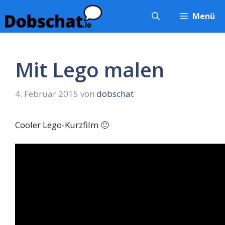
Zum
Menü
Inhalt
springen
Mit Lego malen
4. Februar 2015
von
dobschat
Cooler Lego-Kurzfilm 🙂