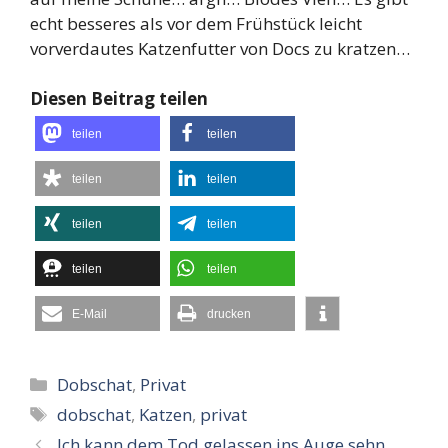
echt besseres als vor dem Frühstück leicht
vorverdautes Katzenfutter von Docs zu kratzen…
Diesen Beitrag teilen
teilen
teilen
teilen
teilen
teilen
teilen
teilen
teilen
E-Mail
drucken
Kategorien
Dobschat
,
Privat
Schlagwörter
dobschat
,
Katzen
,
privat
Ich kann dem Tod gelassen ins Auge sehn…