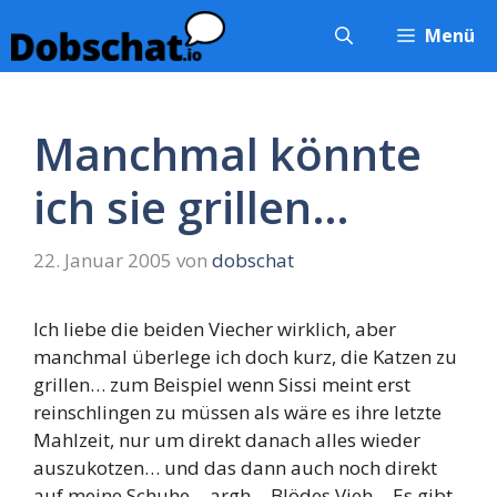
Zum
Menü
Inhalt
springen
Manchmal könnte
ich sie grillen…
22. Januar 2005
von
dobschat
Ich liebe die beiden Viecher wirklich, aber
manchmal überlege ich doch kurz, die Katzen zu
grillen… zum Beispiel wenn Sissi meint erst
reinschlingen zu müssen als wäre es ihre letzte
Mahlzeit, nur um direkt danach alles wieder
auszukotzen… und das dann auch noch direkt
auf meine Schuhe… argh… Blödes Vieh… Es gibt