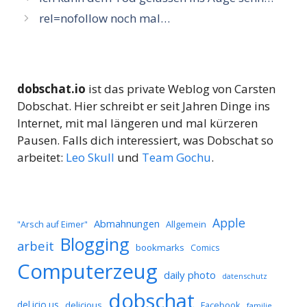
rel=nofollow noch mal…
dobschat.io
ist das private Weblog von Carsten
Dobschat. Hier schreibt er seit Jahren Dinge ins
Internet, mit mal längeren und mal kürzeren
Pausen. Falls dich interessiert, was Dobschat so
arbeitet:
Leo Skull
und
Team Gochu
.
Apple
Abmahnungen
Allgemein
"Arsch auf Eimer"
Blogging
arbeit
bookmarks
Comics
Computerzeug
daily photo
datenschutz
dobschat
del.icio.us
delicious
Facebook
familie