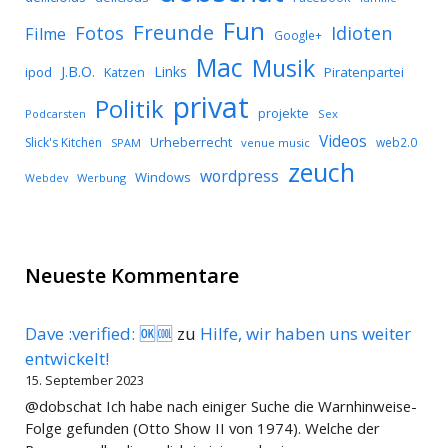
Fun
Freunde
Idioten
Fotos
Filme
Google+
Mac
Musik
J.B.O.
Links
ipod
Katzen
Piratenpartei
privat
Politik
projekte
Podcarsten
Sex
Videos
Urheberrecht
Slick's Kitchen
web2.0
SPAM
venue music
zeuch
wordpress
Windows
Werbung
Webdev
Neueste Kommentare
Dave :verified: 🆗🆒
zu
Hilfe, wir haben uns weiter
entwickelt!
15. September 2023
@dobschat Ich habe nach einiger Suche die Warnhinweise-
Folge gefunden (Otto Show II von 1974). Welche der