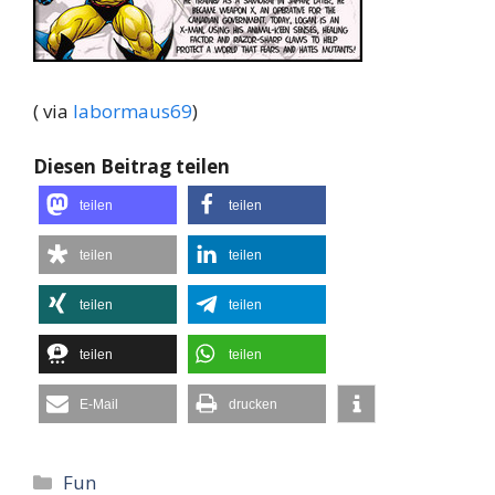
( via
labormaus69
)
Diesen Beitrag teilen
teilen
teilen
teilen
teilen
teilen
teilen
teilen
teilen
E-Mail
drucken
Kategorien
Fun