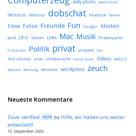
Computerzeug
daily photo
datenschutz
dobschat
del.icio.us
delicious
Facebook
familie
Fun
Freunde
Idioten
Fotos
Filme
Google+
Mac
Musik
J.B.O.
Links
ipod
Katzen
Piratenpartei
privat
Politik
projekte
Podcarsten
Sex
Videos
Urheberrecht
Slick's Kitchen
web2.0
SPAM
venue music
zeuch
wordpress
Windows
Werbung
Webdev
Neueste Kommentare
Dave :verified: 🆗🆒
zu
Hilfe, wir haben uns weiter
entwickelt!
15. September 2023