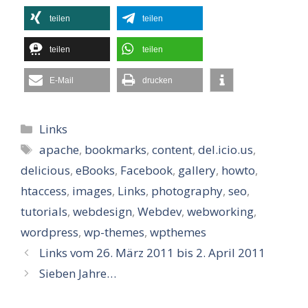
teilen
teilen
teilen
teilen
E-Mail
drucken
Kategorien
Links
Schlagwörter
apache
,
bookmarks
,
content
,
del.icio.us
,
delicious
,
eBooks
,
Facebook
,
gallery
,
howto
,
htaccess
,
images
,
Links
,
photography
,
seo
,
tutorials
,
webdesign
,
Webdev
,
webworking
,
wordpress
,
wp-themes
,
wpthemes
Links vom 26. März 2011 bis 2. April 2011
Sieben Jahre…