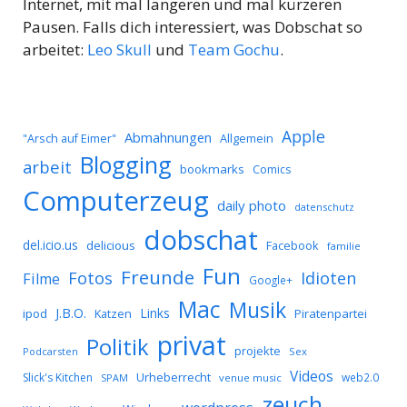
Internet, mit mal längeren und mal kürzeren
Pausen. Falls dich interessiert, was Dobschat so
arbeitet:
Leo Skull
und
Team Gochu
.
Apple
Abmahnungen
Allgemein
"Arsch auf Eimer"
Blogging
arbeit
bookmarks
Comics
Computerzeug
daily photo
datenschutz
dobschat
del.icio.us
delicious
Facebook
familie
Fun
Freunde
Idioten
Fotos
Filme
Google+
Mac
Musik
J.B.O.
Links
ipod
Katzen
Piratenpartei
privat
Politik
projekte
Podcarsten
Sex
Videos
Urheberrecht
Slick's Kitchen
web2.0
SPAM
venue music
zeuch