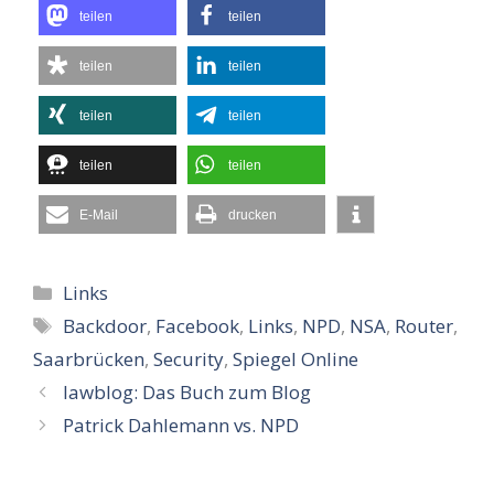
teilen
teilen
teilen
teilen
teilen
teilen
teilen
teilen
E-Mail
drucken
Kategorien
Links
Schlagwörter
Backdoor
,
Facebook
,
Links
,
NPD
,
NSA
,
Router
,
Saarbrücken
,
Security
,
Spiegel Online
lawblog: Das Buch zum Blog
Patrick Dahlemann vs. NPD