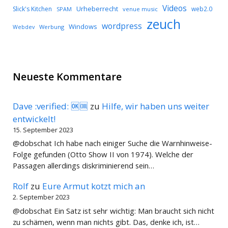
Videos
Urheberrecht
Slick's Kitchen
web2.0
SPAM
venue music
zeuch
wordpress
Windows
Werbung
Webdev
Neueste Kommentare
Dave :verified: 🆗🆒
zu
Hilfe, wir haben uns weiter
entwickelt!
15. September 2023
@dobschat Ich habe nach einiger Suche die Warnhinweise-
Folge gefunden (Otto Show II von 1974). Welche der
Passagen allerdings diskriminierend sein…
Rolf
zu
Eure Armut kotzt mich an
2. September 2023
@dobschat Ein Satz ist sehr wichtig: Man braucht sich nicht
zu schämen, wenn man nichts gibt. Das, denke ich, ist…