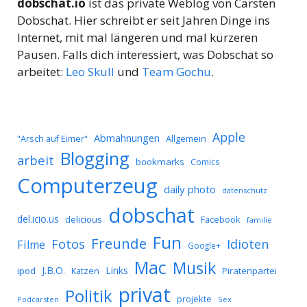
dobschat.io
ist das private Weblog von Carsten
Dobschat. Hier schreibt er seit Jahren Dinge ins
Internet, mit mal längeren und mal kürzeren
Pausen. Falls dich interessiert, was Dobschat so
arbeitet:
Leo Skull
und
Team Gochu
.
Apple
Abmahnungen
Allgemein
"Arsch auf Eimer"
Blogging
arbeit
bookmarks
Comics
Computerzeug
daily photo
datenschutz
dobschat
del.icio.us
delicious
Facebook
familie
Fun
Freunde
Idioten
Fotos
Filme
Google+
Mac
Musik
J.B.O.
Links
ipod
Katzen
Piratenpartei
privat
Politik
projekte
Podcarsten
Sex