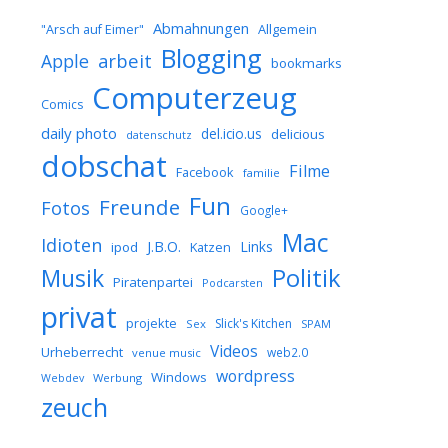
Abmahnungen
Allgemein
"Arsch auf Eimer"
Blogging
arbeit
Apple
bookmarks
Computerzeug
Comics
daily photo
del.icio.us
delicious
datenschutz
dobschat
Filme
Facebook
familie
Fun
Freunde
Fotos
Google+
Mac
Idioten
J.B.O.
Links
ipod
Katzen
Musik
Politik
Piratenpartei
Podcarsten
privat
projekte
Slick's Kitchen
Sex
SPAM
Videos
Urheberrecht
web2.0
venue music
wordpress
Windows
Werbung
Webdev
zeuch