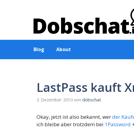
Zum
Inhalt
springen
Blog
About
LastPass kauft 
3. Dezember 2010
von
dobschat
Okay, jetzt ist also bekannt, wer
der Käuf
ich bleibe aber trotzdem bei
1Password
+