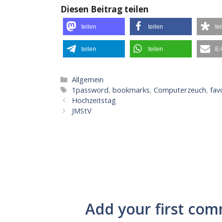
Diesen Beitrag teilen
teilen
teilen
te
teilen
teilen
E-
Kategorien
Allgemein
Schlagwörter
1password
,
bookmarks
,
Computerzeuch
,
fav
Hochzeitstag
JMStV
Add your first com