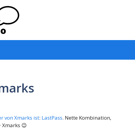
Xmarks
er von Xmarks ist
:
LastPass
. Nette Kombination,
 Xmarks 😉