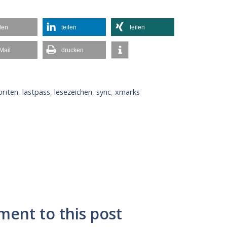
ilen
teilen
teilen
Mail
drucken
oriten
,
lastpass
,
lesezeichen
,
sync
,
xmarks
ment to this post