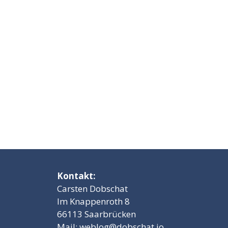
Kontakt:
Carsten Dobschat
Im Knappenroth 8
66113 Saarbrücken
Mail:
weblog@dobschat.io