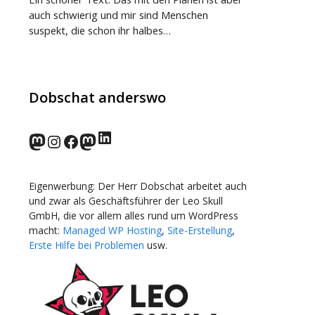
auch schwierig und mir sind Menschen
suspekt, die schon ihr halbes…
Dobschat anderswo
LinkedIn
norden.social
Instagram
Facebook
wp-punks.social
Eigenwerbung: Der Herr Dobschat arbeitet auch
und zwar als Geschäftsführer der Leo Skull
GmbH, die vor allem alles rund um WordPress
macht:
Managed WP Hosting
,
Site-Erstellung
,
Erste Hilfe bei Problemen
usw.