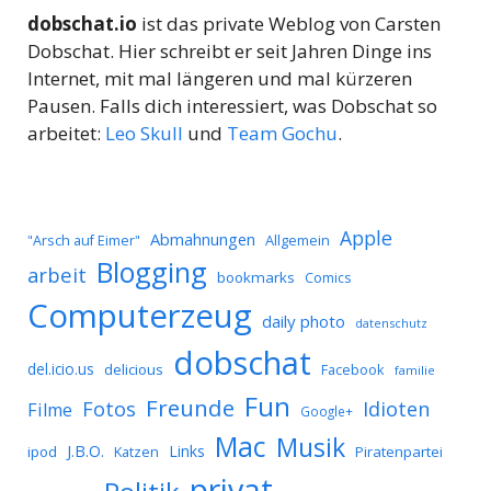
dobschat.io
ist das private Weblog von Carsten
Dobschat. Hier schreibt er seit Jahren Dinge ins
Internet, mit mal längeren und mal kürzeren
Pausen. Falls dich interessiert, was Dobschat so
arbeitet:
Leo Skull
und
Team Gochu
.
Apple
Abmahnungen
Allgemein
"Arsch auf Eimer"
Blogging
arbeit
bookmarks
Comics
Computerzeug
daily photo
datenschutz
dobschat
del.icio.us
delicious
Facebook
familie
Fun
Freunde
Idioten
Fotos
Filme
Google+
Mac
Musik
J.B.O.
Links
ipod
Katzen
Piratenpartei
privat