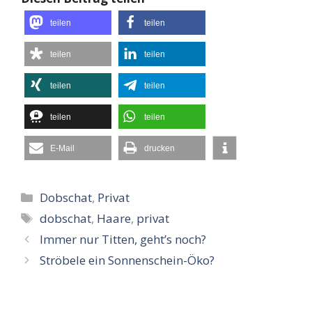
teilen
teilen
teilen
teilen
teilen
teilen
teilen
teilen
E-Mail
drucken
Kategorien
Dobschat
,
Privat
Schlagwörter
dobschat
,
Haare
,
privat
Immer nur Titten, geht’s noch?
Ströbele ein Sonnenschein-Öko?