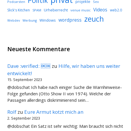
Politik
projekte
Podcarsten
Sex
Videos
Urheberrecht
Slick's Kitchen
web2.0
SPAM
venue music
zeuch
wordpress
Windows
Werbung
Webdev
Neueste Kommentare
Dave :verified: 🆗🆒
zu
Hilfe, wir haben uns weiter
entwickelt!
15. September 2023
@dobschat Ich habe nach einiger Suche die Warnhinweise-
Folge gefunden (Otto Show II von 1974). Welche der
Passagen allerdings diskriminierend sein…
Rolf
zu
Eure Armut kotzt mich an
2. September 2023
@dobschat Ein Satz ist sehr wichtig: Man braucht sich nicht