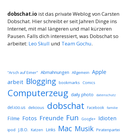
dobschat.io
ist das private Weblog von Carsten
Dobschat. Hier schreibt er seit Jahren Dinge ins
Internet, mit mal längeren und mal kürzeren
Pausen. Falls dich interessiert, was Dobschat so
arbeitet:
Leo Skull
und
Team Gochu
.
Apple
Abmahnungen
Allgemein
"Arsch auf Eimer"
Blogging
arbeit
bookmarks
Comics
Computerzeug
daily photo
datenschutz
dobschat
del.icio.us
delicious
Facebook
familie
Fun
Freunde
Idioten
Fotos
Filme
Google+
Mac
Musik
J.B.O.
Links
ipod
Katzen
Piratenpartei