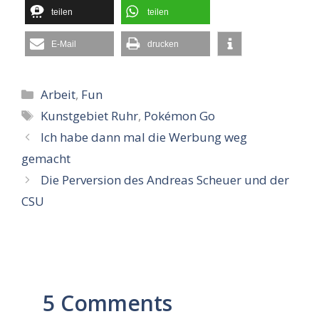
teilen
teilen
E-Mail
drucken
Kategorien
Arbeit
,
Fun
Schlagwörter
Kunstgebiet Ruhr
,
Pokémon Go
Ich habe dann mal die Werbung weg
gemacht
Die Perversion des Andreas Scheuer und der
CSU
5 Comments