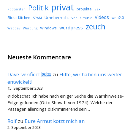
privat
Politik
projekte
Podcarsten
Sex
Videos
Urheberrecht
Slick's Kitchen
web2.0
SPAM
venue music
zeuch
wordpress
Windows
Werbung
Webdev
Neueste Kommentare
Dave :verified: 🆗🆒
zu
Hilfe, wir haben uns weiter
entwickelt!
15. September 2023
@dobschat Ich habe nach einiger Suche die Warnhinweise-
Folge gefunden (Otto Show II von 1974). Welche der
Passagen allerdings diskriminierend sein…
Rolf
zu
Eure Armut kotzt mich an
2. September 2023