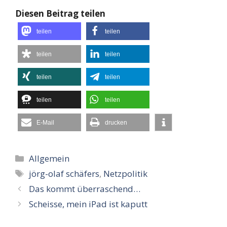
Diesen Beitrag teilen
teilen
teilen
teilen
teilen
teilen
teilen
teilen
teilen
E-Mail
drucken
Kategorien
Allgemein
Schlagwörter
jörg-olaf schäfers
,
Netzpolitik
Das kommt überraschend…
Scheisse, mein iPad ist kaputt