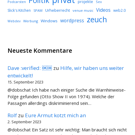
Politik
projekte
Podcarsten
Sex
Videos
Urheberrecht
Slick's Kitchen
web2.0
SPAM
venue music
zeuch
wordpress
Windows
Werbung
Webdev
Neueste Kommentare
Dave :verified: 🆗🆒
zu
Hilfe, wir haben uns weiter
entwickelt!
15. September 2023
@dobschat Ich habe nach einiger Suche die Warnhinweise-
Folge gefunden (Otto Show II von 1974). Welche der
Passagen allerdings diskriminierend sein…
Rolf
zu
Eure Armut kotzt mich an
2. September 2023
@dobschat Ein Satz ist sehr wichtig: Man braucht sich nicht