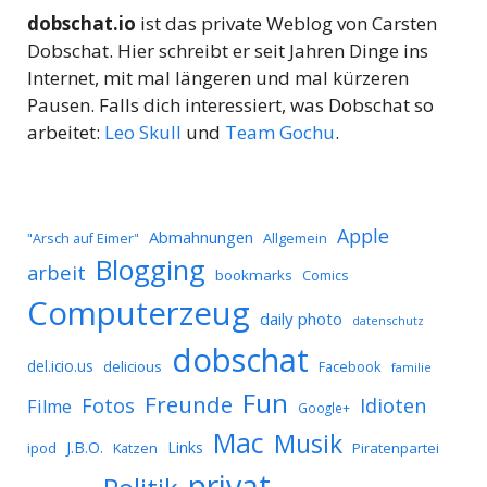
dobschat.io
ist das private Weblog von Carsten
Dobschat. Hier schreibt er seit Jahren Dinge ins
Internet, mit mal längeren und mal kürzeren
Pausen. Falls dich interessiert, was Dobschat so
arbeitet:
Leo Skull
und
Team Gochu
.
Apple
Abmahnungen
Allgemein
"Arsch auf Eimer"
Blogging
arbeit
bookmarks
Comics
Computerzeug
daily photo
datenschutz
dobschat
del.icio.us
delicious
Facebook
familie
Fun
Freunde
Idioten
Fotos
Filme
Google+
Mac
Musik
J.B.O.
Links
ipod
Katzen
Piratenpartei
privat