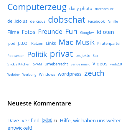
Computerzeug
daily photo
datenschutz
dobschat
del.icio.us
delicious
Facebook
familie
Fun
Freunde
Idioten
Fotos
Filme
Google+
Mac
Musik
J.B.O.
Links
ipod
Katzen
Piratenpartei
privat
Politik
projekte
Podcarsten
Sex
Videos
Urheberrecht
Slick's Kitchen
web2.0
SPAM
venue music
zeuch
wordpress
Windows
Werbung
Webdev
Neueste Kommentare
Dave :verified: 🆗🆒
zu
Hilfe, wir haben uns weiter
entwickelt!