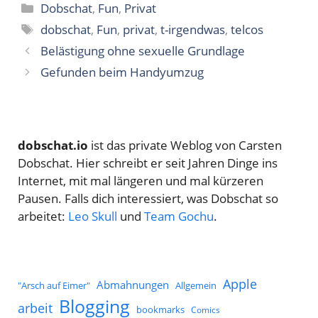
Kategorien
Dobschat
,
Fun
,
Privat
Schlagwörter
dobschat
,
Fun
,
privat
,
t-irgendwas
,
telcos
Belästigung ohne sexuelle Grundlage
Gefunden beim Handyumzug
dobschat.io
ist das private Weblog von Carsten
Dobschat. Hier schreibt er seit Jahren Dinge ins
Internet, mit mal längeren und mal kürzeren
Pausen. Falls dich interessiert, was Dobschat so
arbeitet:
Leo Skull
und
Team Gochu
.
Apple
Abmahnungen
Allgemein
"Arsch auf Eimer"
Blogging
arbeit
bookmarks
Comics