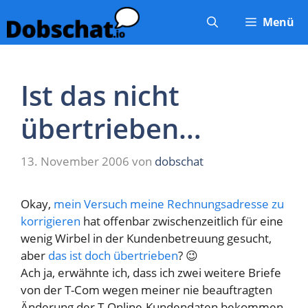
Zum
Menü
Inhalt
springen
Ist das nicht
übertrieben…
13. November 2006
von
dobschat
Okay,
mein Versuch meine Rechnungsadresse zu
korrigieren
hat offenbar zwischenzeitlich für eine
wenig Wirbel in der Kundenbetreuung gesucht,
aber
das ist doch übertrieben
? 😉
Ach ja, erwähnte ich, dass ich zwei weitere Briefe
von der T-Com wegen meiner nie beauftragten
Änderung der T-Online-Kundendaten bekommen