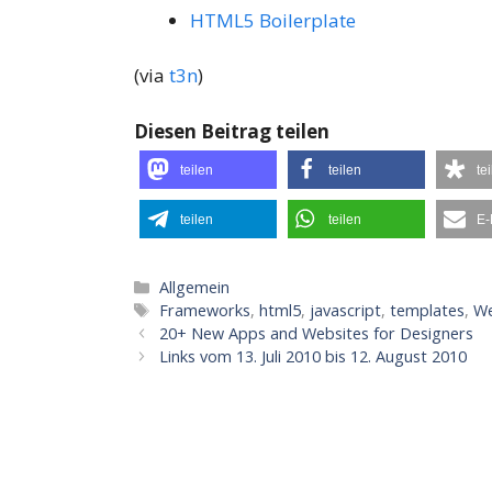
HTML5 Boilerplate
(via
t3n
)
Diesen Beitrag teilen
teilen
teilen
te
teilen
teilen
E-
Kategorien
Allgemein
Schlagwörter
Frameworks
,
html5
,
javascript
,
templates
,
W
20+ New Apps and Websites for Designers
Links vom 13. Juli 2010 bis 12. August 2010