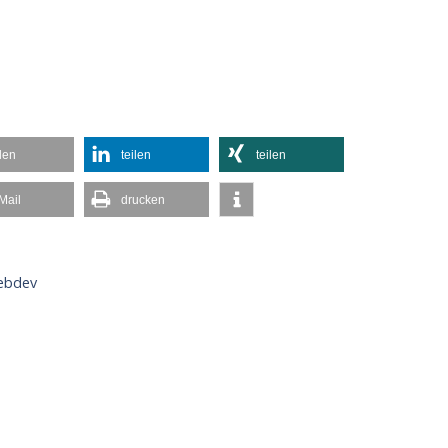
ilen
teilen
teilen
Mail
drucken
ebdev