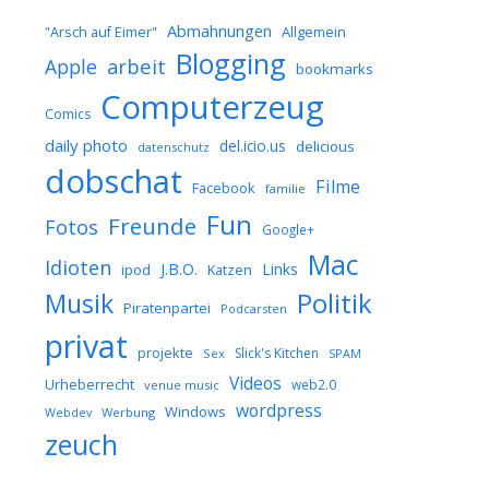
Abmahnungen
Allgemein
"Arsch auf Eimer"
Blogging
arbeit
Apple
bookmarks
Computerzeug
Comics
daily photo
del.icio.us
delicious
datenschutz
dobschat
Filme
Facebook
familie
Fun
Freunde
Fotos
Google+
Mac
Idioten
J.B.O.
Links
ipod
Katzen
Musik
Politik
Piratenpartei
Podcarsten
privat
projekte
Slick's Kitchen
Sex
SPAM
Videos
Urheberrecht
web2.0
venue music
wordpress
Windows
Werbung
Webdev
zeuch