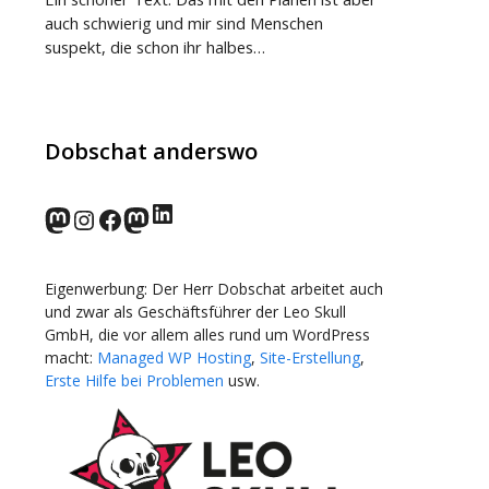
auch schwierig und mir sind Menschen
suspekt, die schon ihr halbes…
Dobschat anderswo
LinkedIn
norden.social
Instagram
Facebook
wp-punks.social
Eigenwerbung: Der Herr Dobschat arbeitet auch
und zwar als Geschäftsführer der Leo Skull
GmbH, die vor allem alles rund um WordPress
macht:
Managed WP Hosting
,
Site-Erstellung
,
Erste Hilfe bei Problemen
usw.