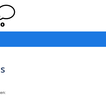
s
en: