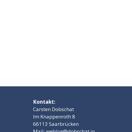
Kontakt:
Carsten Dobschat
Im Knappenroth 8
66113 Saarbrücken
Mail:
weblog@dobschat.io