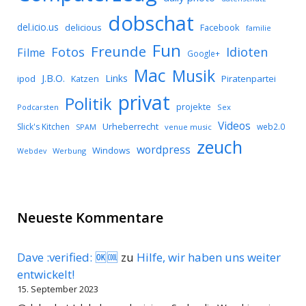
dobschat
del.icio.us
delicious
Facebook
familie
Fun
Freunde
Idioten
Fotos
Filme
Google+
Mac
Musik
J.B.O.
Links
ipod
Katzen
Piratenpartei
privat
Politik
projekte
Podcarsten
Sex
Videos
Urheberrecht
Slick's Kitchen
web2.0
SPAM
venue music
zeuch
wordpress
Windows
Werbung
Webdev
Neueste Kommentare
Dave :verified: 🆗🆒
zu
Hilfe, wir haben uns weiter
entwickelt!
15. September 2023