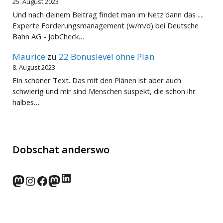
25. August 2023
Und nach deinem Beitrag findet man im Netz dann das ....
Experte Forderungsmanagement (w/m/d) bei Deutsche
Bahn AG - JobCheck…
Maurice
zu
22 Bonuslevel ohne Plan
8. August 2023
Ein schöner Text. Das mit den Plänen ist aber auch
schwierig und mir sind Menschen suspekt, die schon ihr
halbes…
Dobschat anderswo
LinkedIn
norden.social
Instagram
Facebook
wp-punks.social