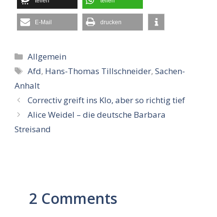
teilen
teilen
E-Mail
drucken
Kategorien
Allgemein
Schlagwörter
Afd
,
Hans-Thomas Tillschneider
,
Sachen-
Anhalt
Correctiv greift ins Klo, aber so richtig tief
Alice Weidel – die deutsche Barbara
Streisand
2 Comments