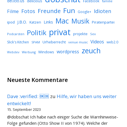
del.icio.us
delicious
Facebook
familie
Fun
Freunde
Idioten
Fotos
Filme
Google+
Mac
Musik
J.B.O.
Links
ipod
Katzen
Piratenpartei
privat
Politik
projekte
Podcarsten
Sex
Videos
Urheberrecht
Slick's Kitchen
web2.0
SPAM
venue music
zeuch
wordpress
Windows
Werbung
Webdev
Neueste Kommentare
Dave :verified: 🆗🆒
zu
Hilfe, wir haben uns weiter
entwickelt!
15. September 2023
@dobschat Ich habe nach einiger Suche die Warnhinweise-
Folge gefunden (Otto Show II von 1974). Welche der