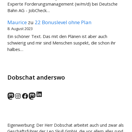
Experte Forderungsmanagement (w/m/d) bei Deutsche
Bahn AG - JobCheck…
Maurice
zu
22 Bonuslevel ohne Plan
8. August 2023
Ein schöner Text. Das mit den Plänen ist aber auch
schwierig und mir sind Menschen suspekt, die schon ihr
halbes…
Dobschat anderswo
LinkedIn
norden.social
Instagram
Facebook
wp-punks.social
Eigenwerbung: Der Herr Dobschat arbeitet auch und zwar als
Geschäftsführer der Leo Skull GmbH, die vor allem alles rund