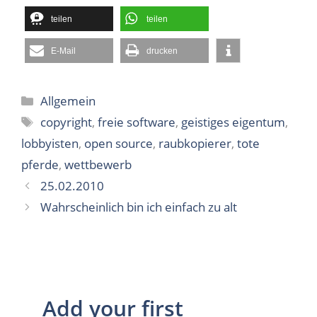
teilen
teilen
E-Mail
drucken
Kategorien
Allgemein
Schlagwörter
copyright
,
freie software
,
geistiges eigentum
,
lobbyisten
,
open source
,
raubkopierer
,
tote
pferde
,
wettbewerb
25.02.2010
Wahrscheinlich bin ich einfach zu alt
Add your first