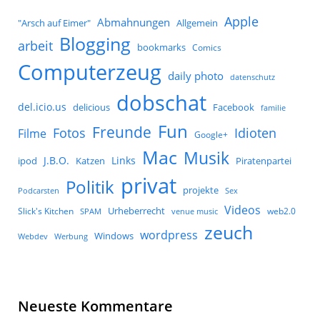
Apple
Abmahnungen
Allgemein
"Arsch auf Eimer"
Blogging
arbeit
bookmarks
Comics
Computerzeug
daily photo
datenschutz
dobschat
del.icio.us
delicious
Facebook
familie
Fun
Freunde
Idioten
Fotos
Filme
Google+
Mac
Musik
J.B.O.
Links
ipod
Katzen
Piratenpartei
privat
Politik
projekte
Podcarsten
Sex
Videos
Urheberrecht
Slick's Kitchen
web2.0
SPAM
venue music
zeuch
wordpress
Windows
Werbung
Webdev
Neueste Kommentare