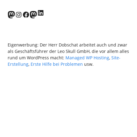
LinkedIn
norden.social
Instagram
Facebook
wp-punks.social
Eigenwerbung: Der Herr Dobschat arbeitet auch und zwar
als Geschäftsführer der Leo Skull GmbH, die vor allem alles
rund um WordPress macht:
Managed WP Hosting
,
Site-
Erstellung
,
Erste Hilfe bei Problemen
usw.