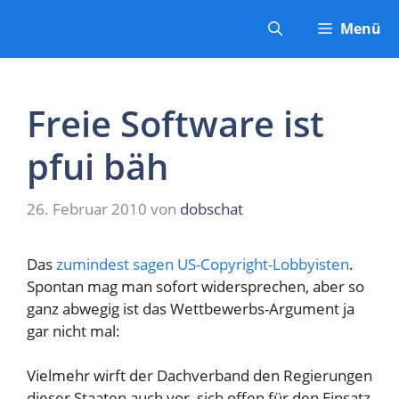
Zum
Menü
Inhalt
springen
Freie Software ist
pfui bäh
26. Februar 2010
von
dobschat
Das
zumindest sagen US-Copyright-Lobbyisten
.
Spontan mag man sofort widersprechen, aber so
ganz abwegig ist das Wettbewerbs-Argument ja
gar nicht mal:
Vielmehr wirft der Dachverband den Regierungen
dieser Staaten auch vor, sich offen für den Einsatz