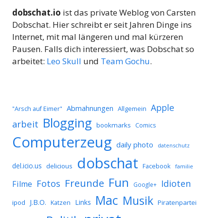
dobschat.io
ist das private Weblog von Carsten
Dobschat. Hier schreibt er seit Jahren Dinge ins
Internet, mit mal längeren und mal kürzeren
Pausen. Falls dich interessiert, was Dobschat so
arbeitet:
Leo Skull
und
Team Gochu
.
Apple
Abmahnungen
Allgemein
"Arsch auf Eimer"
Blogging
arbeit
bookmarks
Comics
Computerzeug
daily photo
datenschutz
dobschat
del.icio.us
delicious
Facebook
familie
Fun
Freunde
Idioten
Fotos
Filme
Google+
Mac
Musik
J.B.O.
Links
ipod
Katzen
Piratenpartei