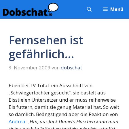
Zum
Menü
Inhalt
springen
Fernsehen ist
gefährlich…
3. November 2009
von
dobschat
Eben bei TV Total: ein Ausschnitt von
„Schwiegertochter gesucht“, sie bastelt aus
Eisstielen Untersetzer und er muss reihenweise
Eis futtern, damit sie genug Material hat. So weit
so dämlich. Beängstigend aber die Reaktion von
Andrea
: „
Hm, aus Jack Daniel’s Flaschen kann man
sicher auch tolle Sachen basteln, wie viele schaffst