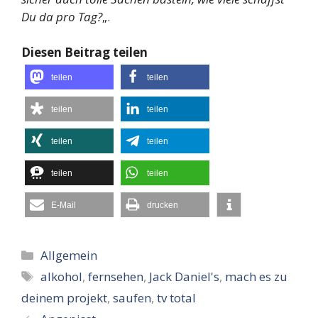
Du da pro Tag?
„.
Diesen Beitrag teilen
teilen
teilen
teilen
teilen
teilen
teilen
teilen
teilen
E-Mail
drucken
Kategorien
Allgemein
Schlagwörter
alkohol
,
fernsehen
,
Jack Daniel's
,
mach es zu
deinem projekt
,
saufen
,
tv total