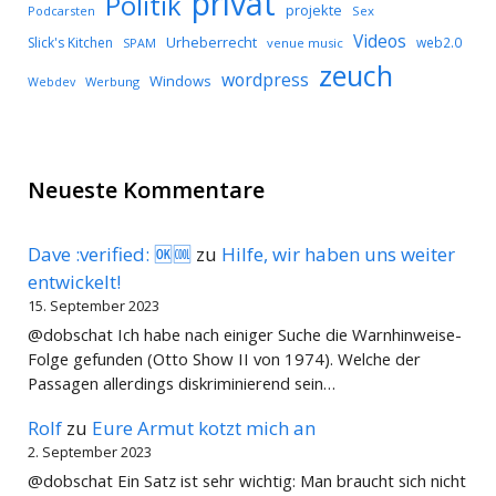
privat
Politik
projekte
Podcarsten
Sex
Videos
Urheberrecht
Slick's Kitchen
web2.0
SPAM
venue music
zeuch
wordpress
Windows
Werbung
Webdev
Neueste Kommentare
Dave :verified: 🆗🆒
zu
Hilfe, wir haben uns weiter
entwickelt!
15. September 2023
@dobschat Ich habe nach einiger Suche die Warnhinweise-
Folge gefunden (Otto Show II von 1974). Welche der
Passagen allerdings diskriminierend sein…
Rolf
zu
Eure Armut kotzt mich an
2. September 2023
@dobschat Ein Satz ist sehr wichtig: Man braucht sich nicht