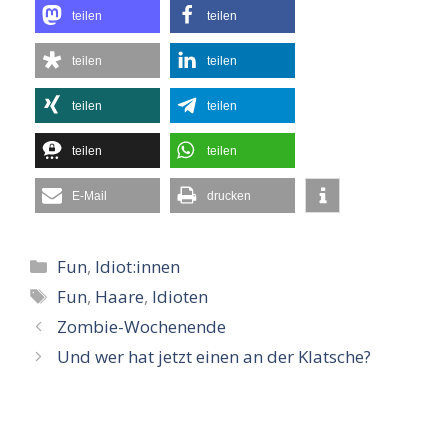
teilen
teilen
teilen
teilen
teilen
teilen
teilen
teilen
E-Mail
drucken
Kategorien
Fun
,
Idiot:innen
Schlagwörter
Fun
,
Haare
,
Idioten
Zombie-Wochenende
Und wer hat jetzt einen an der Klatsche?