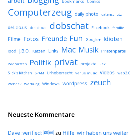
arbeit
bookmarks
Comics
Computerzeug
daily photo
datenschutz
dobschat
del.icio.us
delicious
Facebook
familie
Fun
Freunde
Idioten
Fotos
Filme
Google+
Mac
Musik
J.B.O.
Links
ipod
Katzen
Piratenpartei
privat
Politik
projekte
Podcarsten
Sex
Videos
Urheberrecht
Slick's Kitchen
web2.0
SPAM
venue music
zeuch
wordpress
Windows
Werbung
Webdev
Neueste Kommentare
Dave :verified: 🆗🆒
zu
Hilfe, wir haben uns weiter