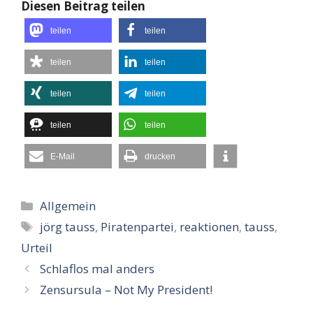
Diesen Beitrag teilen
teilen
teilen
teilen
teilen
teilen
teilen
teilen
teilen
E-Mail
drucken
Kategorien
Allgemein
Schlagwörter
jörg tauss
,
Piratenpartei
,
reaktionen
,
tauss
,
Urteil
Schlaflos mal anders
Zensursula – Not My President!