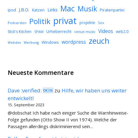
Mac
Musik
J.B.O.
Links
ipod
Katzen
Piratenpartei
privat
Politik
projekte
Podcarsten
Sex
Videos
Urheberrecht
Slick's Kitchen
web2.0
SPAM
venue music
zeuch
wordpress
Windows
Werbung
Webdev
Neueste Kommentare
Dave :verified: 🆗🆒
zu
Hilfe, wir haben uns weiter
entwickelt!
15. September 2023
@dobschat Ich habe nach einiger Suche die Warnhinweise-
Folge gefunden (Otto Show II von 1974). Welche der
Passagen allerdings diskriminierend sein…