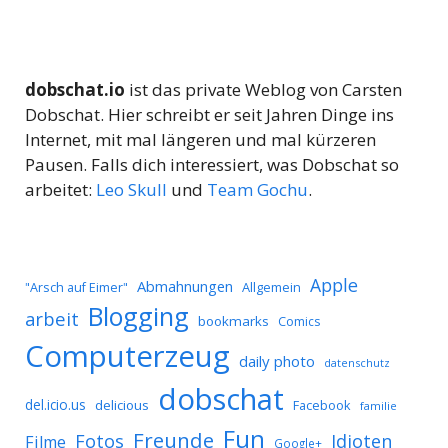
dobschat.io
ist das private Weblog von Carsten
Dobschat. Hier schreibt er seit Jahren Dinge ins
Internet, mit mal längeren und mal kürzeren
Pausen. Falls dich interessiert, was Dobschat so
arbeitet:
Leo Skull
und
Team Gochu
.
Apple
Abmahnungen
Allgemein
"Arsch auf Eimer"
Blogging
arbeit
bookmarks
Comics
Computerzeug
daily photo
datenschutz
dobschat
del.icio.us
delicious
Facebook
familie
Fun
Freunde
Idioten
Fotos
Filme
Google+