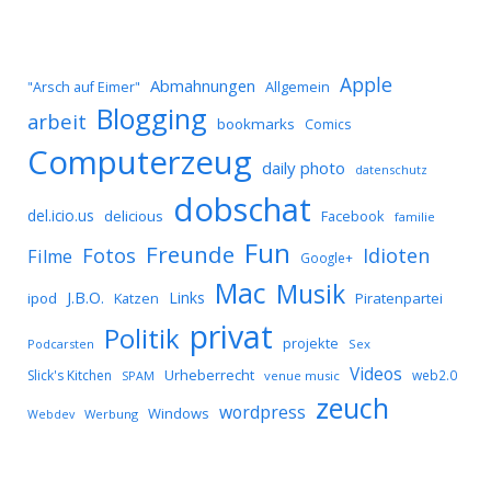
Apple
Abmahnungen
Allgemein
"Arsch auf Eimer"
Blogging
arbeit
bookmarks
Comics
Computerzeug
daily photo
datenschutz
dobschat
del.icio.us
delicious
Facebook
familie
Fun
Freunde
Idioten
Fotos
Filme
Google+
Mac
Musik
J.B.O.
Links
ipod
Katzen
Piratenpartei
privat
Politik
projekte
Podcarsten
Sex
Videos
Urheberrecht
Slick's Kitchen
web2.0
SPAM
venue music
zeuch
wordpress
Windows
Werbung
Webdev