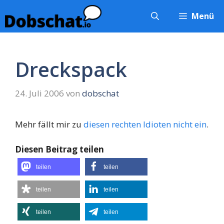
Zum
Menü
Inhalt
springen
Dreckspack
24. Juli 2006
von
dobschat
Mehr fällt mir zu
diesen rechten Idioten nicht ein
.
Diesen Beitrag teilen
teilen
teilen
teilen
teilen
teilen
teilen