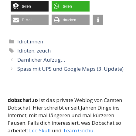
teilen
teilen
E-Mail
drucken
Kategorien
Idiot:innen
Schlagwörter
Idioten
,
zeuch
Dämlicher Aufzug…
Spass mit UPS und Google Maps (3. Update)
dobschat.io
ist das private Weblog von Carsten
Dobschat. Hier schreibt er seit Jahren Dinge ins
Internet, mit mal längeren und mal kürzeren
Pausen. Falls dich interessiert, was Dobschat so
arbeitet:
Leo Skull
und
Team Gochu
.