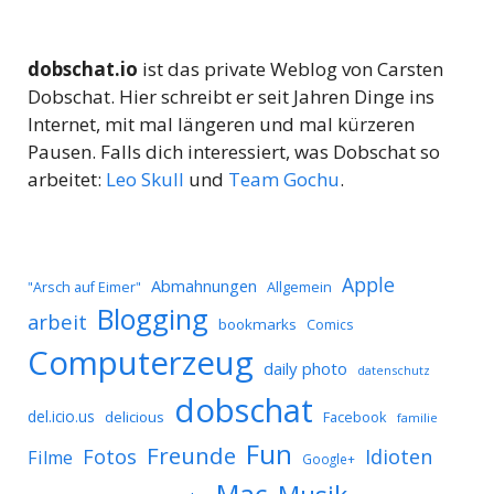
dobschat.io
ist das private Weblog von Carsten
Dobschat. Hier schreibt er seit Jahren Dinge ins
Internet, mit mal längeren und mal kürzeren
Pausen. Falls dich interessiert, was Dobschat so
arbeitet:
Leo Skull
und
Team Gochu
.
Apple
Abmahnungen
Allgemein
"Arsch auf Eimer"
Blogging
arbeit
bookmarks
Comics
Computerzeug
daily photo
datenschutz
dobschat
del.icio.us
delicious
Facebook
familie
Fun
Freunde
Idioten
Fotos
Filme
Google+