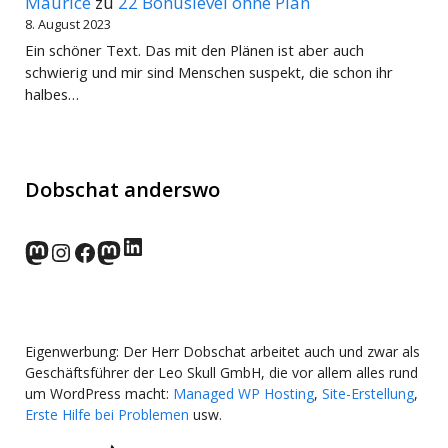
Maurice
zu
22 Bonuslevel ohne Plan
8. August 2023
Ein schöner Text. Das mit den Plänen ist aber auch
schwierig und mir sind Menschen suspekt, die schon ihr
halbes…
Dobschat anderswo
LinkedIn
norden.social
Instagram
Facebook
wp-punks.social
Eigenwerbung: Der Herr Dobschat arbeitet auch und zwar als
Geschäftsführer der Leo Skull GmbH, die vor allem alles rund
um WordPress macht:
Managed WP Hosting
,
Site-Erstellung
,
Erste Hilfe bei Problemen
usw.