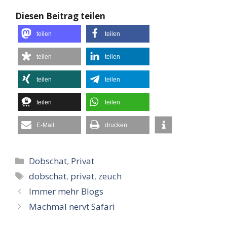
Diesen Beitrag teilen
teilen
teilen
teilen
teilen
teilen
teilen
teilen
teilen
E-Mail
drucken
Kategorien
Dobschat
,
Privat
Schlagwörter
dobschat
,
privat
,
zeuch
Immer mehr Blogs
Machmal nervt Safari