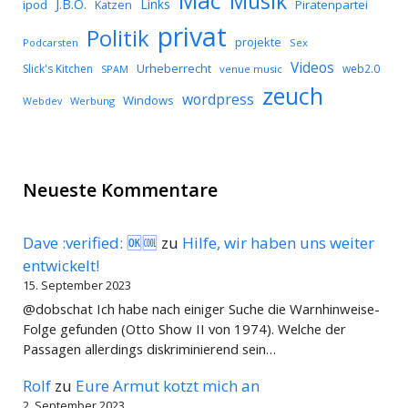
Mac
Musik
J.B.O.
Links
ipod
Katzen
Piratenpartei
privat
Politik
projekte
Podcarsten
Sex
Videos
Urheberrecht
Slick's Kitchen
web2.0
SPAM
venue music
zeuch
wordpress
Windows
Werbung
Webdev
Neueste Kommentare
Dave :verified: 🆗🆒
zu
Hilfe, wir haben uns weiter
entwickelt!
15. September 2023
@dobschat Ich habe nach einiger Suche die Warnhinweise-
Folge gefunden (Otto Show II von 1974). Welche der
Passagen allerdings diskriminierend sein…
Rolf
zu
Eure Armut kotzt mich an
2. September 2023