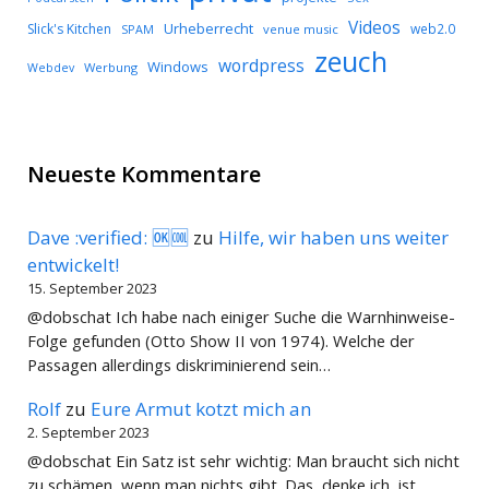
Videos
Urheberrecht
Slick's Kitchen
web2.0
SPAM
venue music
zeuch
wordpress
Windows
Werbung
Webdev
Neueste Kommentare
Dave :verified: 🆗🆒
zu
Hilfe, wir haben uns weiter
entwickelt!
15. September 2023
@dobschat Ich habe nach einiger Suche die Warnhinweise-
Folge gefunden (Otto Show II von 1974). Welche der
Passagen allerdings diskriminierend sein…
Rolf
zu
Eure Armut kotzt mich an
2. September 2023
@dobschat Ein Satz ist sehr wichtig: Man braucht sich nicht
zu schämen, wenn man nichts gibt. Das, denke ich, ist…