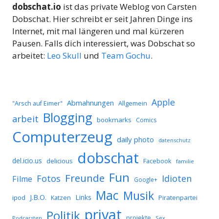
dobschat.io
ist das private Weblog von Carsten
Dobschat. Hier schreibt er seit Jahren Dinge ins
Internet, mit mal längeren und mal kürzeren
Pausen. Falls dich interessiert, was Dobschat so
arbeitet:
Leo Skull
und
Team Gochu
.
Apple
Abmahnungen
Allgemein
"Arsch auf Eimer"
Blogging
arbeit
bookmarks
Comics
Computerzeug
daily photo
datenschutz
dobschat
del.icio.us
delicious
Facebook
familie
Fun
Freunde
Idioten
Fotos
Filme
Google+
Mac
Musik
J.B.O.
Links
ipod
Katzen
Piratenpartei
privat
Politik
projekte
Podcarsten
Sex