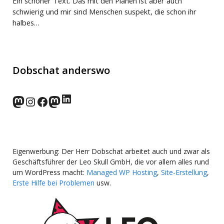
Ein schöner Text. Das mit den Plänen ist aber auch
schwierig und mir sind Menschen suspekt, die schon ihr
halbes…
Dobschat anderswo
LinkedIn
norden.social
Instagram
Facebook
wp-punks.social
Eigenwerbung: Der Herr Dobschat arbeitet auch und zwar als
Geschäftsführer der Leo Skull GmbH, die vor allem alles rund
um WordPress macht:
Managed WP Hosting
,
Site-Erstellung
,
Erste Hilfe bei Problemen
usw.