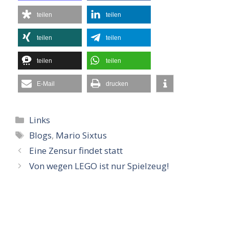
teilen
teilen
teilen
teilen
teilen
teilen
E-Mail
drucken
Kategorien
Links
Schlagwörter
Blogs
,
Mario Sixtus
Eine Zensur findet statt
Von wegen LEGO ist nur Spielzeug!