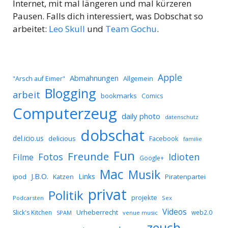
Internet, mit mal längeren und mal kürzeren
Pausen. Falls dich interessiert, was Dobschat so
arbeitet:
Leo Skull
und
Team Gochu
.
Apple
Abmahnungen
Allgemein
"Arsch auf Eimer"
Blogging
arbeit
bookmarks
Comics
Computerzeug
daily photo
datenschutz
dobschat
del.icio.us
delicious
Facebook
familie
Fun
Freunde
Idioten
Fotos
Filme
Google+
Mac
Musik
J.B.O.
Links
ipod
Katzen
Piratenpartei
privat
Politik
projekte
Podcarsten
Sex
Videos
Urheberrecht
Slick's Kitchen
web2.0
SPAM
venue music
zeuch