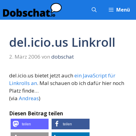
Zum
Menü
Inhalt
springen
del.icio.us Linkroll
2. März 2006
von
dobschat
del.icio.us bietet jetzt auch
ein JavaScript für
Linkrolls an
. Mal schauen ob ich dafür hier noch
Platz finde…
(via
Andreas
)
Diesen Beitrag teilen
teilen
teilen