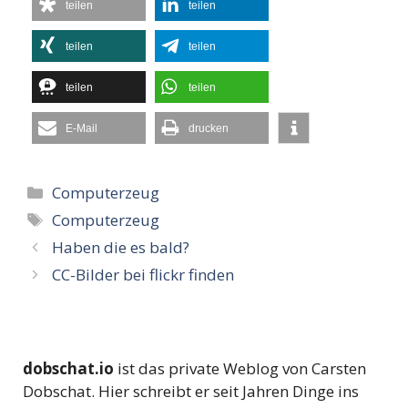
teilen
teilen
teilen
teilen
teilen
teilen
E-Mail
drucken
Kategorien
Computerzeug
Schlagwörter
Computerzeug
Haben die es bald?
CC-Bilder bei flickr finden
dobschat.io
ist das private Weblog von Carsten
Dobschat. Hier schreibt er seit Jahren Dinge ins