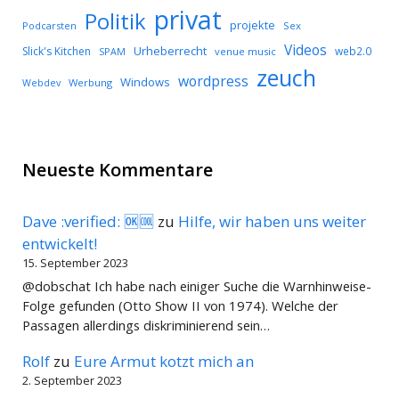
privat
Politik
projekte
Podcarsten
Sex
Videos
Urheberrecht
Slick's Kitchen
web2.0
SPAM
venue music
zeuch
wordpress
Windows
Werbung
Webdev
Neueste Kommentare
Dave :verified: 🆗🆒
zu
Hilfe, wir haben uns weiter
entwickelt!
15. September 2023
@dobschat Ich habe nach einiger Suche die Warnhinweise-
Folge gefunden (Otto Show II von 1974). Welche der
Passagen allerdings diskriminierend sein…
Rolf
zu
Eure Armut kotzt mich an
2. September 2023