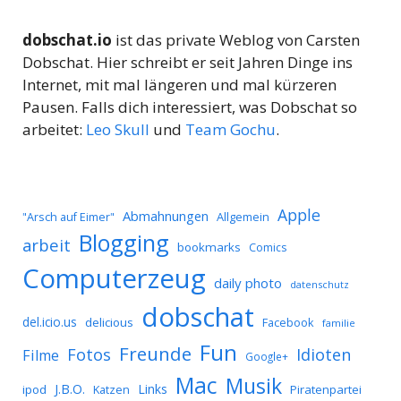
dobschat.io
ist das private Weblog von Carsten
Dobschat. Hier schreibt er seit Jahren Dinge ins
Internet, mit mal längeren und mal kürzeren
Pausen. Falls dich interessiert, was Dobschat so
arbeitet:
Leo Skull
und
Team Gochu
.
Apple
Abmahnungen
Allgemein
"Arsch auf Eimer"
Blogging
arbeit
bookmarks
Comics
Computerzeug
daily photo
datenschutz
dobschat
del.icio.us
delicious
Facebook
familie
Fun
Freunde
Idioten
Fotos
Filme
Google+
Mac
Musik
J.B.O.
Links
ipod
Katzen
Piratenpartei