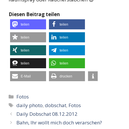
Diesen Beitrag teilen
teilen
teilen
teilen
teilen
teilen
teilen
teilen
teilen
E-Mail
drucken
Kategorien
Fotos
Schlagwörter
daily photo
,
dobschat
,
Fotos
Daily Dobschat 08.12.2012
Bahn, Ihr wollt mich doch verarschen?