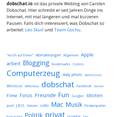
dobschat.io
ist das private Weblog von Carsten
Dobschat. Hier schreibt er seit Jahren Dinge ins
Internet, mit mal längeren und mal kürzeren
Pausen. Falls dich interessiert, was Dobschat so
arbeitet:
Leo Skull
und
Team Gochu
.
Apple
Abmahnungen
Allgemein
"Arsch auf Eimer"
Blogging
arbeit
bookmarks
Comics
Computerzeug
daily photo
datenschutz
dobschat
del.icio.us
delicious
Facebook
familie
Fun
Freunde
Idioten
Fotos
Filme
Google+
Mac
Musik
J.B.O.
Links
ipod
Katzen
Piratenpartei
privat
Politik
projekte
Podcarsten
Sex