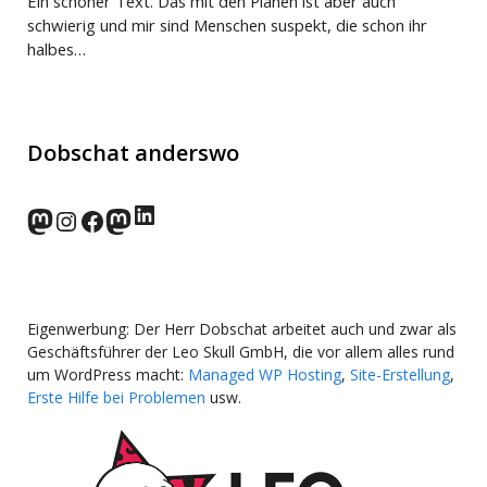
Ein schöner Text. Das mit den Plänen ist aber auch
schwierig und mir sind Menschen suspekt, die schon ihr
halbes…
Dobschat anderswo
LinkedIn
norden.social
Instagram
Facebook
wp-punks.social
Eigenwerbung: Der Herr Dobschat arbeitet auch und zwar als
Geschäftsführer der Leo Skull GmbH, die vor allem alles rund
um WordPress macht:
Managed WP Hosting
,
Site-Erstellung
,
Erste Hilfe bei Problemen
usw.