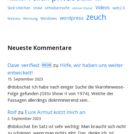
Videos
Urheberrecht
Slick's Kitchen
web2.0
SPAM
venue music
zeuch
wordpress
Windows
Werbung
Webdev
Neueste Kommentare
Dave :verified: 🆗🆒
zu
Hilfe, wir haben uns weiter
entwickelt!
15. September 2023
@dobschat Ich habe nach einiger Suche die Warnhinweise-
Folge gefunden (Otto Show II von 1974). Welche der
Passagen allerdings diskriminierend sein…
Rolf
zu
Eure Armut kotzt mich an
2. September 2023
@dobschat Ein Satz ist sehr wichtig: Man braucht sich nicht
zu schämen, wenn man nichts gibt. Das, denke ich, ist…