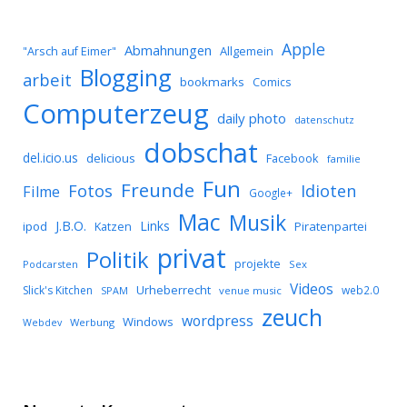
Apple
Abmahnungen
Allgemein
"Arsch auf Eimer"
Blogging
arbeit
bookmarks
Comics
Computerzeug
daily photo
datenschutz
dobschat
del.icio.us
delicious
Facebook
familie
Fun
Freunde
Idioten
Fotos
Filme
Google+
Mac
Musik
J.B.O.
Links
ipod
Katzen
Piratenpartei
privat
Politik
projekte
Podcarsten
Sex
Videos
Urheberrecht
Slick's Kitchen
web2.0
SPAM
venue music
zeuch
wordpress
Windows
Werbung
Webdev