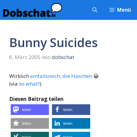
Zum
Menü
Inhalt
springen
Bunny Suicides
6. März 2005
von
dobschat
Wirklich
einfallsreich, die Häschen
😀
(via
so what?
)
Diesen Beitrag teilen
teilen
teilen
teilen
teilen