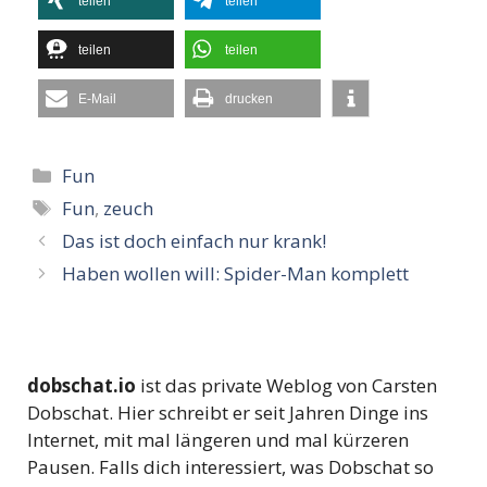
teilen
teilen
teilen
teilen
E-Mail
drucken
Kategorien
Fun
Schlagwörter
Fun
,
zeuch
Das ist doch einfach nur krank!
Haben wollen will: Spider-Man komplett
dobschat.io
ist das private Weblog von Carsten
Dobschat. Hier schreibt er seit Jahren Dinge ins
Internet, mit mal längeren und mal kürzeren
Pausen. Falls dich interessiert, was Dobschat so