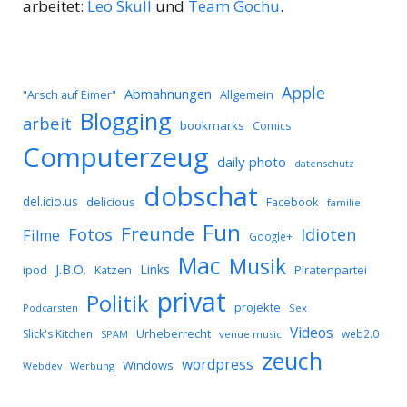
arbeitet:
Leo Skull
und
Team Gochu
.
Apple
Abmahnungen
Allgemein
"Arsch auf Eimer"
Blogging
arbeit
bookmarks
Comics
Computerzeug
daily photo
datenschutz
dobschat
del.icio.us
delicious
Facebook
familie
Fun
Freunde
Idioten
Fotos
Filme
Google+
Mac
Musik
J.B.O.
Links
ipod
Katzen
Piratenpartei
privat
Politik
projekte
Podcarsten
Sex
Videos
Urheberrecht
Slick's Kitchen
web2.0
SPAM
venue music
zeuch
wordpress
Windows
Werbung
Webdev